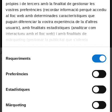
pròpies i de tercers amb la finalitat de gestionar les
vostres preferències (recordar informació perquè accediu
al lloc web amb determinades característiques que
puguin diferenciar la vostra experiència de la d’altres
usuaris), amb finalitats estadístiques (analitzar com
interactueu amb el lloc web) i amb finalitats de
màrqueting (gestionar la publicitat que s’ofereix
adequant-la en funció dels vostres hàbits de navegació).
Per obtenir més informació sobre les galetes podeu
A brief introduction to the nanoworld
Selecció
consultar la
Política de galetes del lloc web de la
Requeriments
16 febrer, 2016
de
Universitat de Barcelona
.
consentiment
Preferències
MENÚ PEU 1
Avís legal
Estadístiques
Galetes
PEU 2
Privadesa i termes
Màrqueting
Sobre UBtv