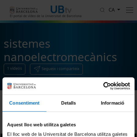
Vés al contingut
CA
El portal de vídeo de la Universitat de Barcelona
sistemes
nanoelectromecànics
1
vídeos
Segueix i comparteix
Consentiment
Detalls
Informació
Ordenar
Aquest lloc web utilitza galetes
El lloc web de la Universitat de Barcelona utilitza galetes