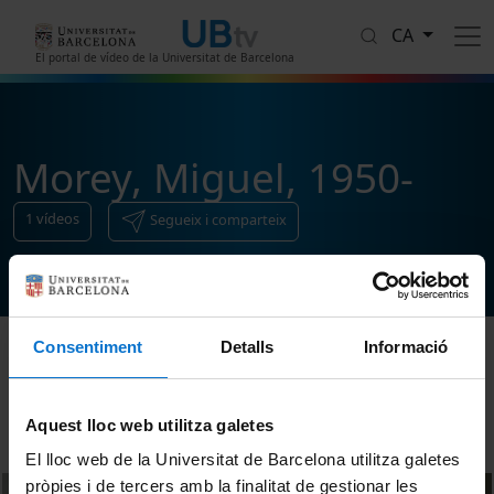
Vés al contingut
CA
El portal de vídeo de la Universitat de Barcelona
Morey, Miguel, 1950-
1
vídeos
Segueix i comparteix
Consentiment
Detalls
Informació
Ordenar
Aquest lloc web utilitza galetes
El lloc web de la Universitat de Barcelona utilitza galetes
pròpies i de tercers amb la finalitat de gestionar les