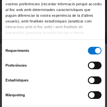
vostres preferències (recordar informació perquè accediu
al lloc web amb determinades característiques que
puguin diferenciar la vostra experiència de la d’altres
usuaris), amb finalitats estadístiques (analitzar com
interactueu amb el lloc web) i amb finalitats de
màrqueting (gestionar la publicitat que s’ofereix
adequant-la en funció dels vostres hàbits de navegació).
Per obtenir més informació sobre les galetes podeu
Selecció
15 minuts amb... Miguel Morey
consultar la
Política de galetes del lloc web de la
Requeriments
de
8 maig, 2014
Universitat de Barcelona
.
consentiment
Preferències
MENÚ PEU 1
Avís legal
Estadístiques
Galetes
Màrqueting
PEU 2
Privadesa i termes
Sobre UBtv