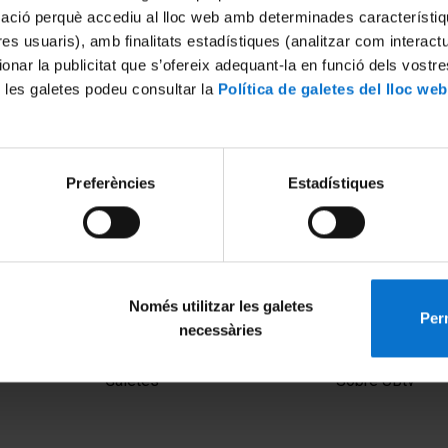
mació perquè accediu al lloc web amb determinades característiq
tres usuaris), amb finalitats estadístiques (analitzar com interac
ionar la publicitat que s’ofereix adequant-la en funció dels vostr
 les galetes podeu consultar la
Política de galetes del lloc web
Preferències
Estadístiques
Només utilitzar les galetes
Perm
necessàries
MENÚ PEU 1
PEU 2
Avís legal
Privadesa i ter
Galetes
Sobre UBtv