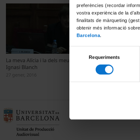
preferències (recordar infor
vostra experiència de la d’al
finalitats de màrqueting (gest
obtenir més informació sobre
Barcelona
.
Selecció
Requeriments
de
La meva Alícia i la dels meus amics -
consentiment
Ignasi Blanch
27 gener, 2016