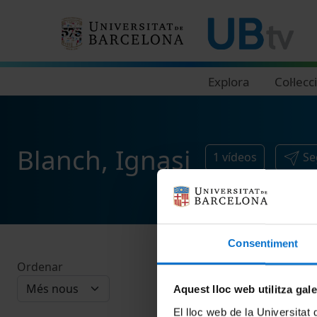
Navegació principal
Explora
Col·lecc
Blanch, Ignasi
1
vídeos
Se
Consentiment
Ordenar
Aquest lloc web utilitza gal
El lloc web de la Universitat 