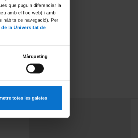
ues que puguin diferenciar la
tueu amb el lloc web) i amb
es hàbits de navegació). Per
 de la Universitat de
Màrqueting
etre totes les galetes
PEU 3
mes
Contacte