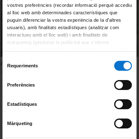
vostres preferències (recordar informació perquè accediu
al lloc web amb determinades característiques que
puguin diferenciar la vostra experiència de la d’altres
usuaris), amb finalitats estadístiques (analitzar com
interactueu amb el lloc web) i amb finalitats de
màrqueting (gestionar la publicitat que s’ofereix
adequant-la en funció dels vostres hàbits de navegació).
Per obtenir més informació sobre les galetes podeu
Selecció
A quadres
consultar la
Política de galetes del lloc web de la
Requeriments
de
27 juliol, 2011
Universitat de Barcelona
.
consentiment
Preferències
MENÚ PEU 1
Avís legal
Estadístiques
Galetes
Màrqueting
PEU 2
Privadesa i termes
Sobre UBtv