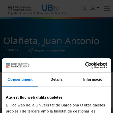
Vés al contingut
CA
El portal de vídeo de la Universitat de Barcelona
Olañeta, Juan Antonio
1
vídeos
Segueix i comparteix
Consentiment
Detalls
Informació
Ordenar
Aquest lloc web utilitza galetes
El lloc web de la Universitat de Barcelona utilitza galetes
pròpies i de tercers amb la finalitat de gestionar les