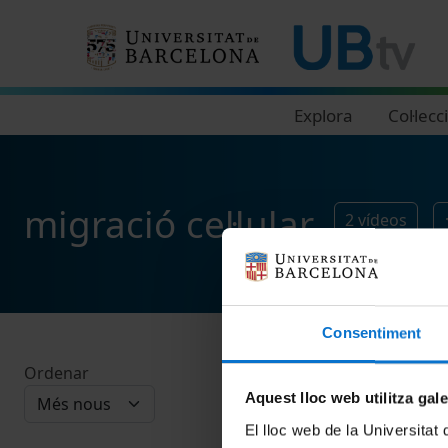
Navegació principal
Explora
Col·lecc
migració cel·lular
2
vídeos
Consentiment
Ordenar
Aquest lloc web utilitza gal
El lloc web de la Universitat 