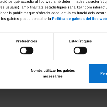
mació perquè accediu al lloc web amb determinades característiq
tres usuaris), amb finalitats estadístiques (analitzar com interac
ionar la publicitat que s’ofereix adequant-la en funció dels vostr
 les galetes podeu consultar la
Política de galetes del lloc web
Preferències
Estadístiques
 clau en la migració cel·lular
015
Només utilitzar les galetes
Perm
MENÚ PEU 1
PEU 2
necessàries
Avís legal
Privadesa i ter
Galetes
Sobre UBtv