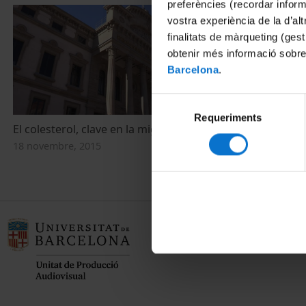
preferències (recordar infor
vostra experiència de la d’al
finalitats de màrqueting (gest
obtenir més informació sobre
Barcelona
.
Selecció
Requeriments
de
El colesterol, clave en la migración celular
El colesterol,
consentiment
18 novembre, 2015
5 novembre, 2