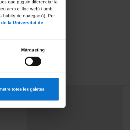
ues que puguin diferenciar la
tueu amb el lloc web) i amb
es hàbits de navegació). Per
 de la Universitat de
Màrqueting
etre totes les galetes
PEU 3
mes
Contacte