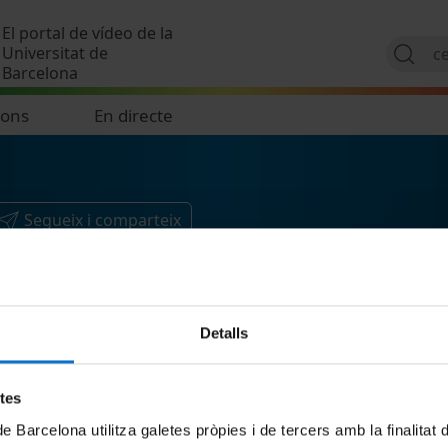
Vés al contingut
El portal de vídeo de la
Universitat de
Barcelona
ions
En directe
Segueix i comparteix
Detalls
etes
de Barcelona utilitza galetes pròpies i de tercers amb la finalitat