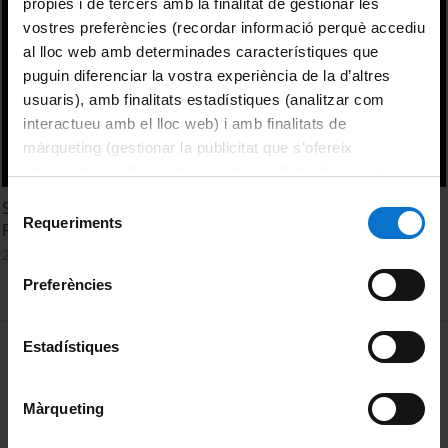
pròpies i de tercers amb la finalitat de gestionar les
vostres preferències (recordar informació perquè accediu
al lloc web amb determinades característiques que
puguin diferenciar la vostra experiència de la d’altres
usuaris), amb finalitats estadístiques (analitzar com
interactueu amb el lloc web) i amb finalitats de
màrqueting (gestionar la publicitat que s’ofereix
adequant-la en funció dels vostres hàbits de navegació).
Per obtenir més informació sobre les galetes podeu
Selecció
Silcrete reduction processes in the Australian desert.
consultar la
Política de galetes del lloc web de la
Requeriments
de
Peter Hiscock
Universitat de Barcelona
.
consentiment
26 octubre, 2015
Preferències
MENÚ PEU 1
Estadístiques
Avís legal
Galetes
Màrqueting
PEU 2
Privadesa i termes