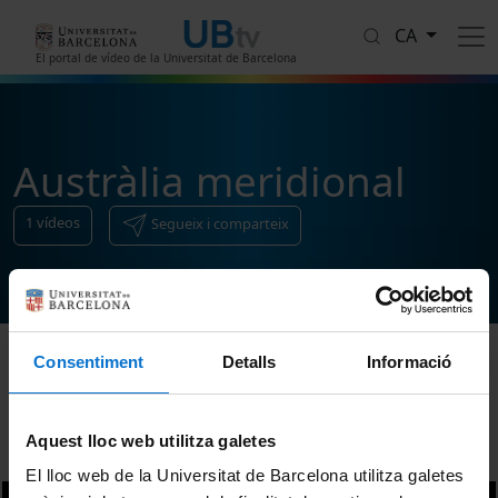
Vés al contingut
CA
El portal de vídeo de la Universitat de Barcelona
Austràlia meridional
1
vídeos
Segueix i comparteix
Consentiment
Detalls
Informació
Ordenar
Aquest lloc web utilitza galetes
El lloc web de la Universitat de Barcelona utilitza galetes