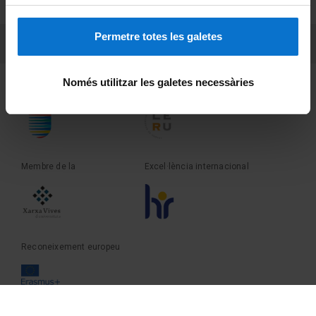
Sobre UBtv
Permetre totes les galetes
PEU 3
Contacte
Només utilitzar les galetes necessàries
Fundadora de la
Membre de la
Membre de la
Excel·lència internacional
Reconeixement europeu