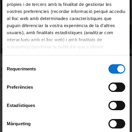
pròpies i de tercers amb la finalitat de gestionar les
vostres preferències (recordar informació perquè accediu
al lloc web amb determinades característiques que
puguin diferenciar la vostra experiència de la d’altres
usuaris), amb finalitats estadístiques (analitzar com
interactueu amb el lloc web) i amb finalitats de
màrqueting (gestionar la publicitat que s’ofereix
adequant-la en funció dels vostres hàbits de navegació).
Per obtenir més informació sobre les galetes podeu
'Look at You, Look at Us: Women, Crime and Criminal
Selecció
consultar la
Política de galetes del lloc web de la
Justice: Victims or Offenders' by Loraine Gelsthorpe
Requeriments
de
(ISDUB)
Universitat de Barcelona
.
consentiment
13 novembre, 2014
Preferències
Estadístiques
MENÚ PEU 1
Avís legal
Galetes
Màrqueting