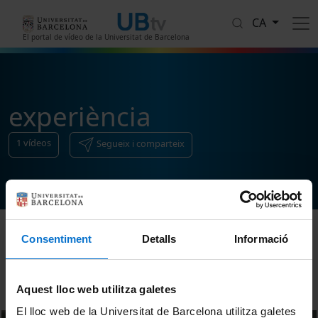
Vés al contingut
CA
El portal de vídeo de la Universitat de Barcelona
experiència
1
vídeos
Segueix i comparteix
Consentiment
Detalls
Informació
Ordenar
Aquest lloc web utilitza galetes
El lloc web de la Universitat de Barcelona utilitza galetes