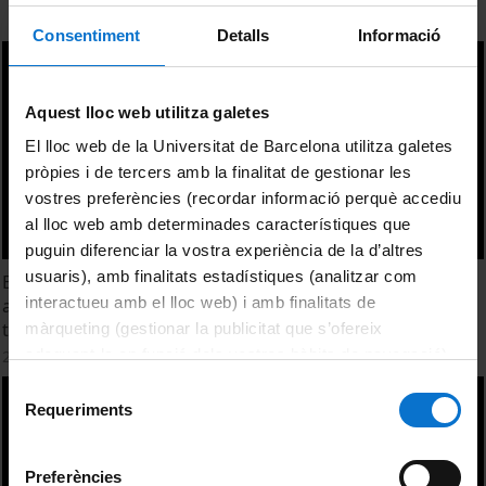
Consentiment
Detalls
Informació
Aquest lloc web utilitza galetes
El lloc web de la Universitat de Barcelona utilitza galetes
pròpies i de tercers amb la finalitat de gestionar les
vostres preferències (recordar informació perquè accediu
al lloc web amb determinades característiques que
puguin diferenciar la vostra experiència de la d’altres
usuaris), amb finalitats estadístiques (analitzar com
Experimental study on flint hammers use in Acheulean
interactueu amb el lloc web) i amb finalitats de
and Mousterian workshop assemblages in the center of
the Iberian Peninsula. Víctor Lamas
màrqueting (gestionar la publicitat que s’ofereix
adequant-la en funció dels vostres hàbits de navegació).
22 octubre, 2015
Per obtenir més informació sobre les galetes podeu
Selecció
consultar la
Política de galetes del lloc web de la
Requeriments
de
Universitat de Barcelona
.
consentiment
Preferències