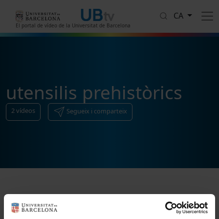
Vés al contingut
CA
El portal de vídeo de la Universitat de Barcelona
utensilis prehistòrics
2
vídeos
Segueix i comparteix
Ordenar