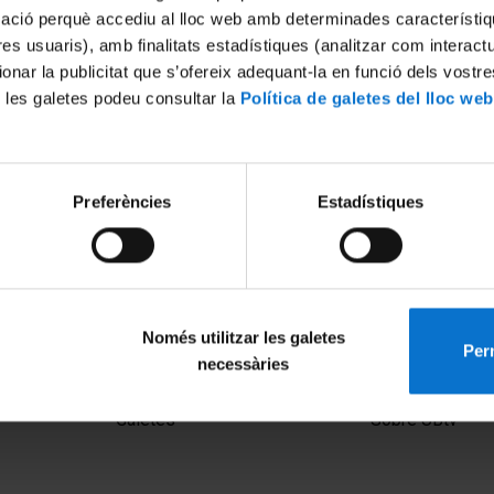
mació perquè accediu al lloc web amb determinades característiq
tres usuaris), amb finalitats estadístiques (analitzar com interac
ionar la publicitat que s’ofereix adequant-la en funció dels vostr
 les galetes podeu consultar la
Política de galetes del lloc web
Preferències
Estadístiques
Només utilitzar les galetes
Perm
necessàries
MENÚ PEU 1
PEU 2
Avís legal
Privadesa i ter
Galetes
Sobre UBtv