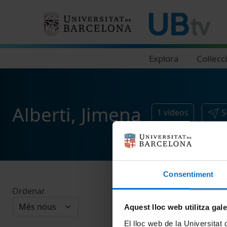
Navegació principal
Explora
Col·lecc
Alberti, Jimena
1
vídeos
S
Consentiment
Ordenar
Aquest lloc web utilitza gal
El lloc web de la Universitat 