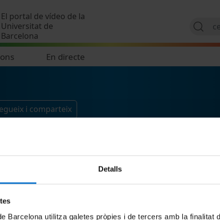
Vés al contingut
El portal de vídeo de la
Universitat de
Barcelona
ions
En directe
egueix i comparteix
Detalls
etes
de Barcelona utilitza galetes pròpies i de tercers amb la finalitat