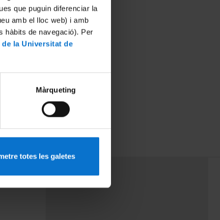
ues que puguin diferenciar la
tueu amb el lloc web) i amb
es hàbits de navegació). Per
 de la Universitat de
Màrqueting
etre totes les galetes
PEU 3
mes
Contacte