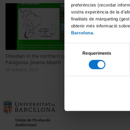
preferències (recordar infor
vostra experiència de la d’al
finalitats de màrqueting (gest
obtenir més informació sobre
Barcelona
.
Selecció
Requeriments
de
Obsidian in the northern coast of
consentiment
Patagonia. Jimena Alberti
26 octubre, 2015