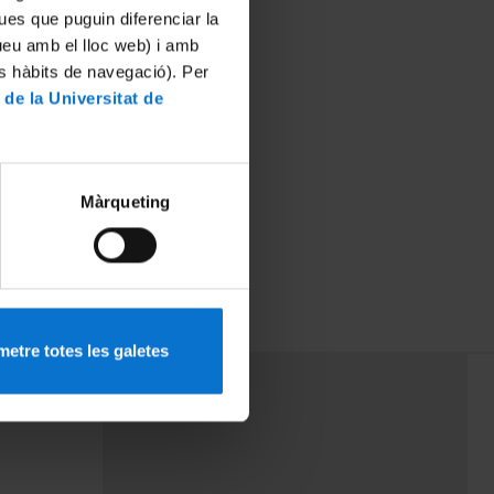
ues que puguin diferenciar la
tueu amb el lloc web) i amb
es hàbits de navegació). Per
 de la Universitat de
Màrqueting
etre totes les galetes
PEU 3
mes
Contacte