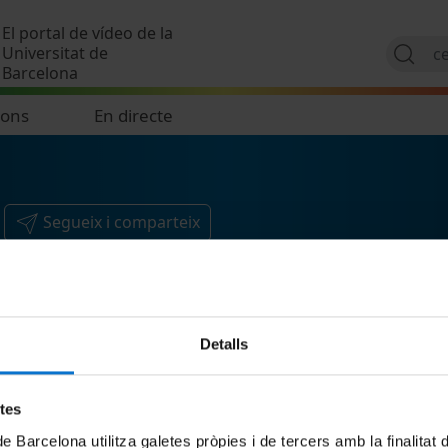
Vés al contingut
El portal de vídeo de la
Universitat de
Barcelona
ions
En directe
Segueix i comparteix
Detalls
etes
de Barcelona utilitza galetes pròpies i de tercers amb la finalitat