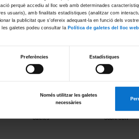
mació perquè accediu al lloc web amb determinades característiq
tres usuaris), amb finalitats estadístiques (analitzar com interac
ionar la publicitat que s’ofereix adequant-la en funció dels vostr
 les galetes podeu consultar la
Política de galetes del lloc web
Preferències
Estadístiques
Només utilitzar les galetes
Perm
necessàries
MENÚ PEU 1
PEU 2
Avís legal
Privadesa i ter
Galetes
Sobre UBtv