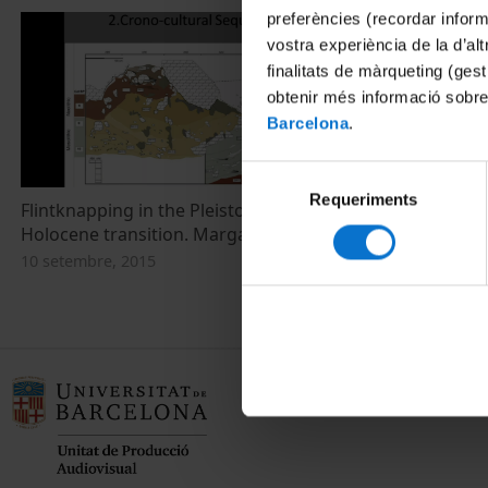
preferències (recordar infor
vostra experiència de la d’al
finalitats de màrqueting (gest
obtenir més informació sobre
Barcelona
.
Selecció
Requeriments
de
Flintknapping in the Pleistocene-
consentiment
Holocene transition. Margarita Vadillo
10 setembre, 2015