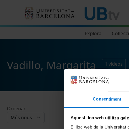
Navegació principal
Explora
Col·lecc
Vadillo, Margarita
1
vídeos
Consentiment
Ordenar
Aquest lloc web utilitza gal
El lloc web de la Universitat 