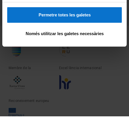
Sobre UBtv
Permetre totes les galetes
PEU 3
Contacte
Només utilitzar les galetes necessàries
Fundadora de la
Membre de la
Membre de la
Excel·lència internacional
Reconeixement europeu