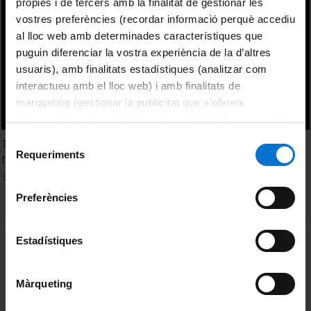
pròpies i de tercers amb la finalitat de gestionar les
vostres preferències (recordar informació perquè accediu
al lloc web amb determinades característiques que
puguin diferenciar la vostra experiència de la d’altres
usuaris), amb finalitats estadístiques (analitzar com
interactueu amb el lloc web) i amb finalitats de
màrqueting (gestionar la publicitat que s’ofereix
adequant-la en funció dels vostres hàbits de navegació).
Per obtenir més informació sobre les galetes podeu
Selecció
The export of Heligoland flint in Prehistory with special
consultar la
Política de galetes del lloc web de la
Requeriments
de
focus on Danish finds. Klaus Hirsch
Universitat de Barcelona
.
consentiment
9 setembre, 2015
Preferències
MENÚ PEU 1
Estadístiques
Avís legal
Galetes
Màrqueting
PEU 2
Privadesa i termes