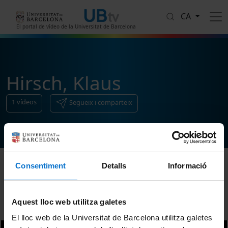
Vés al contingut
CA
El portal de vídeo de la Universitat de Barcelona
Hirsch, Klaus
1
vídeos
Segueix i comparteix
Consentiment
Detalls
Informació
Ordenar
Aquest lloc web utilitza galetes
El lloc web de la Universitat de Barcelona utilitza galetes