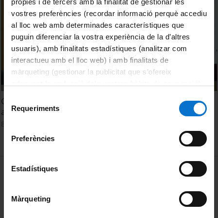
pròpies i de tercers amb la finalitat de gestionar les
vostres preferències (recordar informació perquè accediu
al lloc web amb determinades característiques que
puguin diferenciar la vostra experiència de la d’altres
usuaris), amb finalitats estadístiques (analitzar com
interactueu amb el lloc web) i amb finalitats de
màrqueting (gestionar la publicitat que s’ofereix
adequant-la en funció dels vostres hàbits de navegació).
Per obtenir més informació sobre les galetes podeu
Selecció
Chocolate flint mine in Orońsko (southern Poland): new
consultar la
Política de galetes del lloc web de la
Requeriments
de
approaches. Katarzyna Kerneder
Universitat de Barcelona
.
consentiment
8 setembre, 2015
Preferències
MENÚ PEU 1
Estadístiques
Avís legal
Galetes
Màrqueting
PEU 2
Privadesa i termes