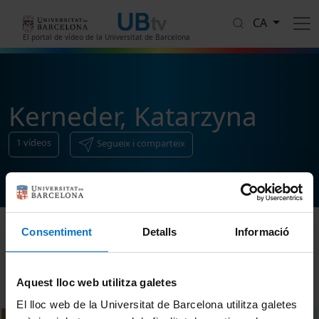
Vés al contingut
CA
El portal de vídeo de la Universitat de Barcelona
Kerneder, Katarzyna
1
vídeos
Segueix i comparteix
Consentiment
Detalls
Informació
Ordenar
Aquest lloc web utilitza galetes
El lloc web de la Universitat de Barcelona utilitza galetes