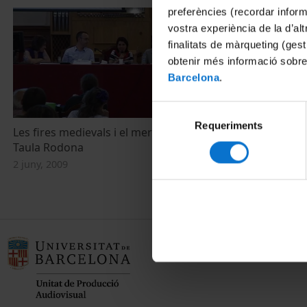
preferències (recordar infor
vostra experiència de la d’al
finalitats de màrqueting (gest
obtenir més informació sobre
Barcelona
.
Selecció
Requeriments
de
Les fires medievals i el mercat de l'oci,
Les fires medi
consentiment
Taula Rodona
Pere Verdés
2 juny, 2009
2 juny, 2009