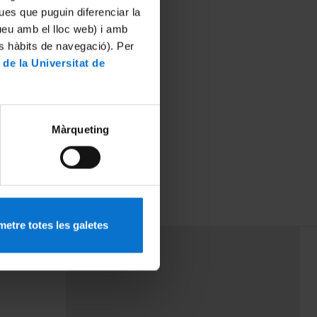
ues que puguin diferenciar la
tueu amb el lloc web) i amb
es hàbits de navegació). Per
 de la Universitat de
Màrqueting
etre totes les galetes
PEU 3
mes
Contacte