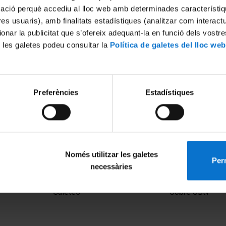
mació perquè accediu al lloc web amb determinades característiq
tres usuaris), amb finalitats estadístiques (analitzar com interac
ionar la publicitat que s’ofereix adequant-la en funció dels vostr
 les galetes podeu consultar la
Política de galetes del lloc web
Preferències
Estadístiques
evals i el mercat de l'oci per
Només utilitzar les galetes
Perm
necessàries
MENÚ PEU 1
PEU 2
Avís legal
Privadesa i ter
Galetes
Sobre UBtv