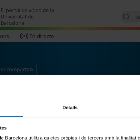
Vés al contingut
El portal de vídeo de la
Universitat de
Barcelona
ions
En directe
x i comparteix
Detalls
etes
de Barcelona utilitza galetes pròpies i de tercers amb la finalitat