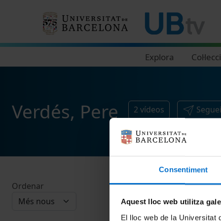
Navegació principal
Explora
Col·lecc
Verdés, Pere
2
vídeos
Seguei
Consentiment
Ordenar
Aquest lloc web utilitza gal
El lloc web de la Universitat 