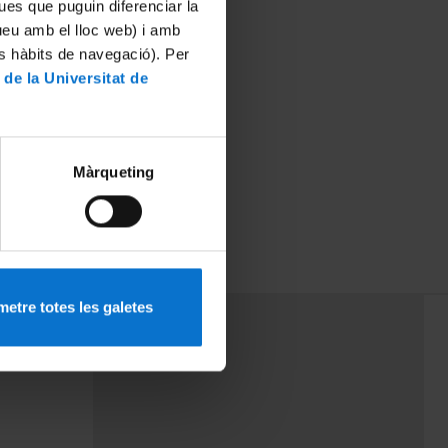
ues que puguin diferenciar la
tueu amb el lloc web) i amb
es hàbits de navegació). Per
 de la Universitat de
Màrqueting
etre totes les galetes
PEU 3
mes
Contacte