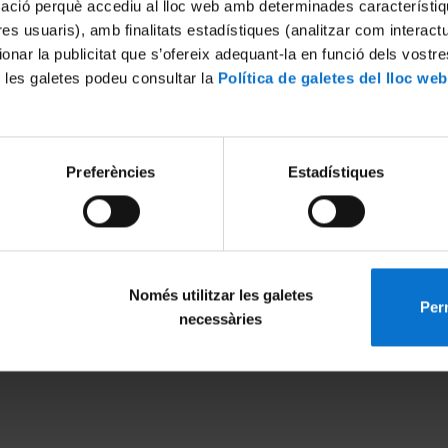
mació perquè accediu al lloc web amb determinades característiq
tres usuaris), amb finalitats estadístiques (analitzar com interac
ionar la publicitat que s’ofereix adequant-la en funció dels vostr
 les galetes podeu consultar la
Política de galetes del lloc web
Preferències
Estadístiques
Només utilitzar les galetes
Perm
MENÚ PEU 1
PEU 2
necessàries
Avís legal
Privadesa i ter
Galetes
Sobre UBtv