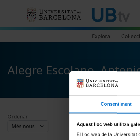
Navegació principal
Explora
Col·lecc
Alegre Escolano, Antoni
Consentiment
Ordenar
Aquest lloc web utilitza gal
El lloc web de la Universitat 