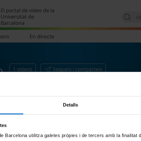
Vés al contingut
El portal de vídeo de la
Universitat de
Barcelona
ions
En directe
o
1
vídeos
Segueix i comparteix
Detalls
etes
de Barcelona utilitza galetes pròpies i de tercers amb la finalitat