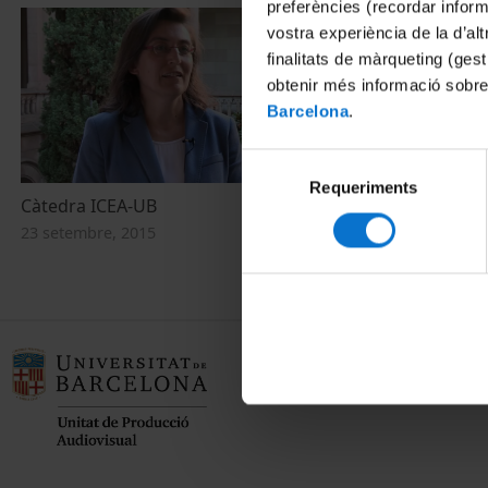
preferències (recordar infor
vostra experiència de la d’al
finalitats de màrqueting (gest
obtenir més informació sobre
Barcelona
.
Selecció
Requeriments
de
Càtedra ICEA-UB
consentiment
23 setembre, 2015