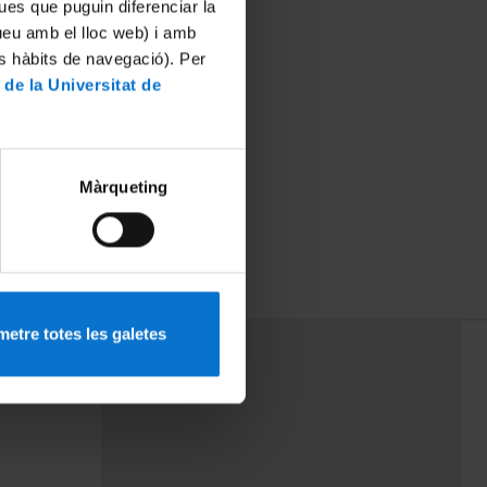
ues que puguin diferenciar la
tueu amb el lloc web) i amb
es hàbits de navegació). Per
 de la Universitat de
Màrqueting
etre totes les galetes
PEU 3
mes
Contacte