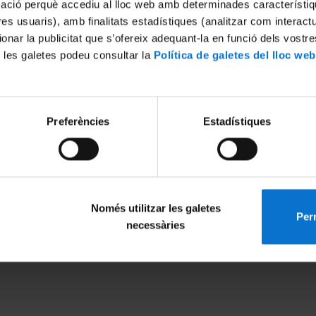
mació perquè accediu al lloc web amb determinades característiq
tres usuaris), amb finalitats estadístiques (analitzar com interac
ionar la publicitat que s’ofereix adequant-la en funció dels vostr
 les galetes podeu consultar la
Política de galetes del lloc web
Preferències
Estadístiques
Només utilitzar les galetes
Perm
MENÚ PEU 1
PEU 2
necessàries
Avís legal
Privadesa i ter
Galetes
Sobre UBtv