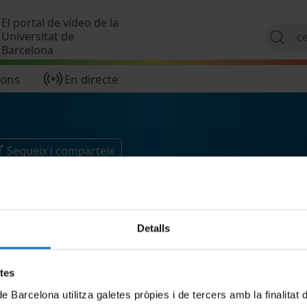
Vés al contingut
El portal de vídeo de la
Universitat de
Barcelona
ions
En directe
Segueix i comparteix
Detalls
etes
de Barcelona utilitza galetes pròpies i de tercers amb la finalitat