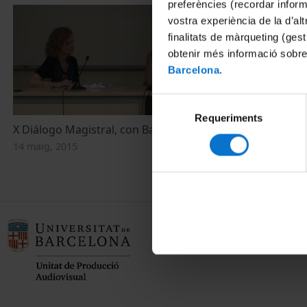
preferències (recordar infor
vostra experiència de la d’al
finalitats de màrqueting (gest
obtenir més informació sobre
Barcelona
.
Selecció
Requeriments
de
X Diálogo Magistral, con Barbara Verzini
consentiment
14 maig, 2015