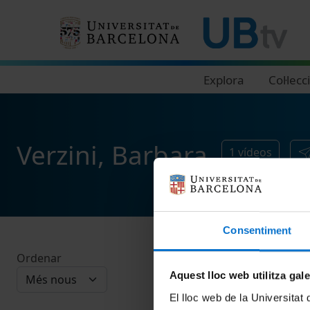
Navegació principal
Explora
Col·lecc
Verzini, Barbara
1
vídeos
Consentiment
Ordenar
Aquest lloc web utilitza gal
El lloc web de la Universitat 