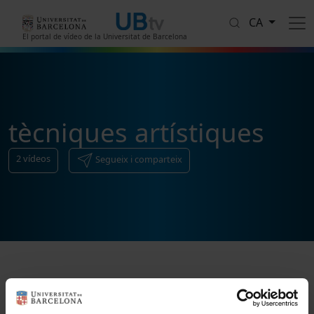
Vés al contingut
CA
El portal de vídeo de la Universitat de Barcelona
tècniques artístiques
2
vídeos
Segueix i comparteix
Ordenar