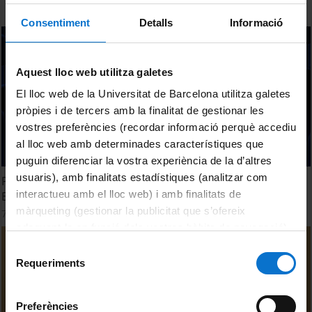
Consentiment
Detalls
Informació
Aquest lloc web utilitza galetes
El lloc web de la Universitat de Barcelona utilitza galetes
pròpies i de tercers amb la finalitat de gestionar les
vostres preferències (recordar informació perquè accediu
al lloc web amb determinades característiques que
puguin diferenciar la vostra experiència de la d’altres
usuaris), amb finalitats estadístiques (analitzar com
Programes artístics de palaus i/o cases senyorials a
interactueu amb el lloc web) i amb finalitats de
Barcelona. Debat 1
màrqueting (gestionar la publicitat que s’ofereix
7 maig, 2015
adequant-la en funció dels vostres hàbits de navegació).
Per obtenir més informació sobre les galetes podeu
Selecció
consultar la
Política de galetes del lloc web de la
Requeriments
de
Universitat de Barcelona
.
consentiment
Preferències