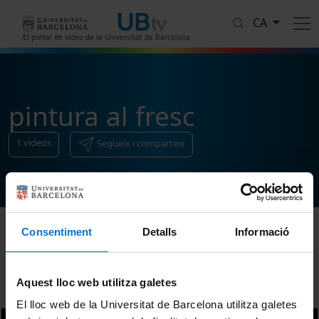
Vés al contingut
CA
El portal de vídeo de la Universitat de Barcelona
pintura al fresc
1
vídeos
Segueix i comparteix
Consentiment
Detalls
Informació
Ordenar
Aquest lloc web utilitza galetes
El lloc web de la Universitat de Barcelona utilitza galetes