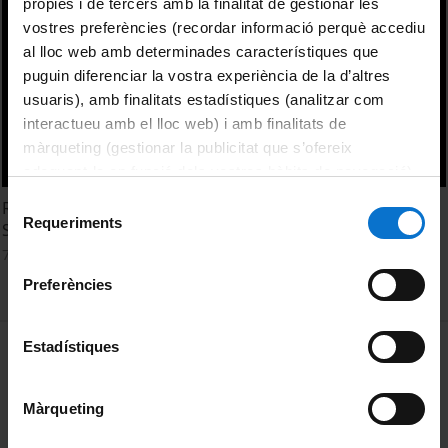
pròpies i de tercers amb la finalitat de gestionar les
vostres preferències (recordar informació perquè accediu
al lloc web amb determinades característiques que
puguin diferenciar la vostra experiència de la d’altres
usuaris), amb finalitats estadístiques (analitzar com
interactueu amb el lloc web) i amb finalitats de
màrqueting (gestionar la publicitat que s’ofereix
adequant-la en funció dels vostres hàbits de navegació).
Per obtenir més informació sobre les galetes podeu
Selecció
Restauració d'un tremp i un fresc del segle XVIII. Palau
consultar la
Política de galetes del lloc web de la
Requeriments
de
Savassona i Palau Palmerola
Universitat de Barcelona
.
consentiment
7 maig, 2015
Preferències
MENÚ PEU 1
Estadístiques
Avís legal
Galetes
Màrqueting
PEU 2
Privadesa i termes