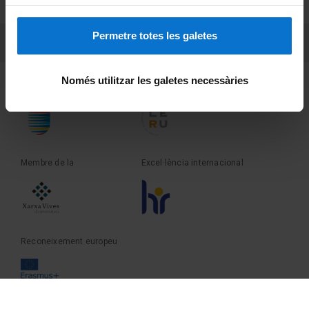
Sobre UBtv
Permetre totes les galetes
PEU 3
Contacte
Només utilitzar les galetes necessàries
Fundadora de la
Membre de la
Membre de la
Excel·lència internacional
Reconeixement europeu