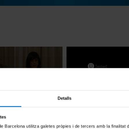
Detalls
ficial del Simposi
Presentació del llibre 'Vidas 
 'Imatges del poder a la
otras narrativas biográficas'
 Set-cents'
10 juny, 2013
etes
de Barcelona utilitza galetes pròpies i de tercers amb la finalitat