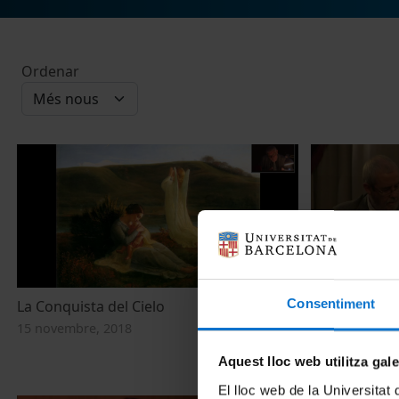
Ordenar
Consentiment
La Conquista del Cielo
Inauguració o
Internacional
15 novembre, 2018
Barcelona del
Aquest lloc web utilitza gal
7 maig, 2015
El lloc web de la Universitat 