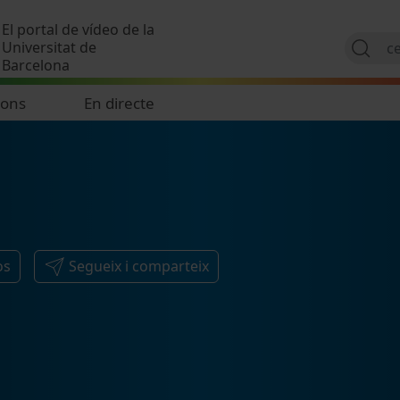
Vés al contingut
El portal de vídeo de la
Universitat de
Barcelona
ions
En directe
os
Segueix i comparteix