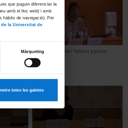
ues que puguin diferenciar la
tueu amb el lloc web) i amb
es hàbits de navegació). Per
 de la Universitat de
ves
Karel Van Mander: Teórico y pintor
Màrqueting
I hispànic
22 octubre, 2011
etre totes les galetes