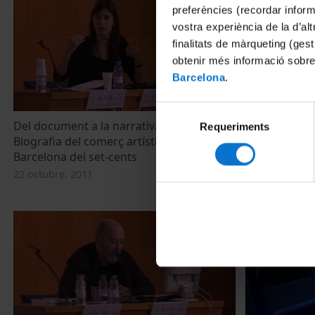
preferències (recordar infor
vostra experiència de la d’al
finalitats de màrqueting (gest
obtenir més informació sobre
Barcelona
.
Selecció
Del document a la narrativa social.
Mecanismos v
Requeriments
de
Biografia del comerç artístic a la
intelectual en
consentiment
Barcelona del set-cents
arquitectónic
XVIII
22 octubre, 2011
22 octubre, 20