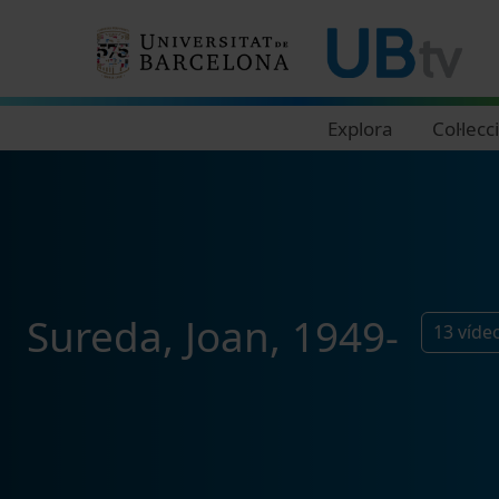
Navegació principal
Explora
Col·lecc
Sureda, Joan, 1949-
13
víde