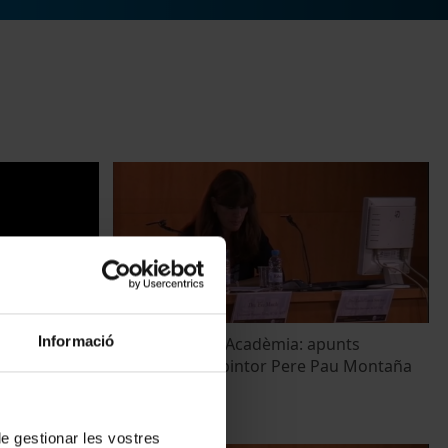
Informació
de artistas y
Entre la cort i l'Acadèmia: apunts
biogràfics del pintor Pere Pau Montaña
22 octubre, 2011
 de gestionar les vostres