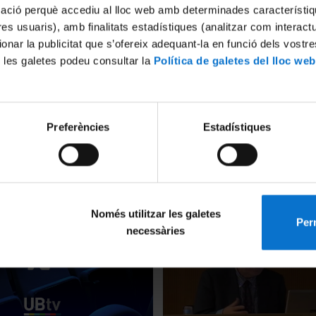
mació perquè accediu al lloc web amb determinades característiq
tres usuaris), amb finalitats estadístiques (analitzar com interac
ionar la publicitat que s’ofereix adequant-la en funció dels vostr
 les galetes podeu consultar la
Política de galetes del lloc web
asarianos de reflexión
De Palomino a Ceán. Narrati
Preferències
Estadístiques
 la literatura artística y
biogràfiques en el segle XVII
a hispánica de los siglos XVI-
22 octubre, 2011
11
Només utilitzar les galetes
Perm
necessàries