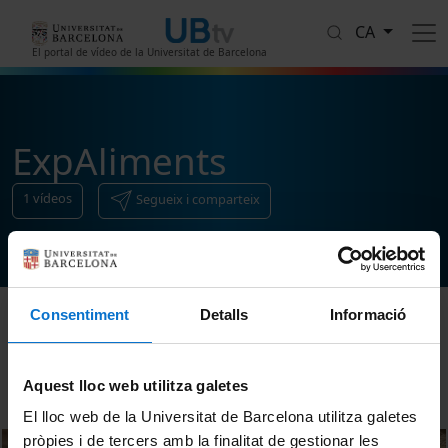
Vés al contingut
CA
El portal de vídeo de la Universitat de Barcelona
ExpAliments
1
vídeos
Segueix i comparteix
Consentiment
Detalls
Informació
Ordenar
Aquest lloc web utilitza galetes
El lloc web de la Universitat de Barcelona utilitza galetes
pròpies i de tercers amb la finalitat de gestionar les