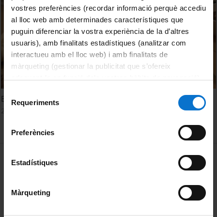
vostres preferències (recordar informació perquè accediu
al lloc web amb determinades característiques que
puguin diferenciar la vostra experiència de la d’altres
usuaris), amb finalitats estadístiques (analitzar com
interactueu amb el lloc web) i amb finalitats de
màrqueting (gestionar la publicitat que s’ofereix
adequant-la en funció dels vostres hàbits de navegació).
Per obtenir més informació sobre les galetes podeu
Selecció
ExpAliments 2013, la festa de l'alimentació i la nutrició
consultar la
Política de galetes del lloc web de la
Requeriments
de
20 novembre, 2013
Universitat de Barcelona
.
consentiment
Preferències
MENÚ PEU 1
Avís legal
Estadístiques
Galetes
Màrqueting
PEU 2
Privadesa i termes
Sobre UBtv