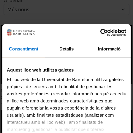
Ordenar
Consentiment
Detalls
Informació
Aquest lloc web utilitza galetes
El lloc web de la Universitat de Barcelona utilitza galetes
pròpies i de tercers amb la finalitat de gestionar les
Makerplaces. The role of manufacturing 2.0 in post-crisis
vostres preferències (recordar informació perquè accediu
cities. Bastian Lange
al lloc web amb determinades característiques que
10 desembre, 2015
puguin diferenciar la vostra experiència de la d’altres
usuaris), amb finalitats estadístiques (analitzar com
interactueu amb el lloc web) i amb finalitats de
màrqueting (gestionar la publicitat que s’ofereix