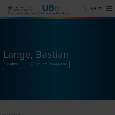
Vés al contingut
CA
El portal de vídeo de la Universitat de Barcelona
Lange, Bastian
3
vídeos
Segueix i comparteix