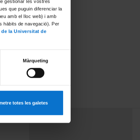
 de gestionar les vostres
ues que puguin diferenciar la
tueu amb el lloc web) i amb
es hàbits de navegació). Per
 de la Universitat de
Màrqueting
etre totes les galetes
PEU 3
mes
Contacte