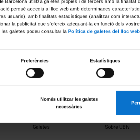
de Barcelona utilitza galetes pròpies i de tercers amb la finalitat
mació perquè accediu al lloc web amb determinades característiq
tres usuaris), amb finalitats estadístiques (analitzar com interac
ionar la publicitat que s’ofereix adequant-la en funció dels vostr
 les galetes podeu consultar la
Política de galetes del lloc web
Preferències
Estadístiques
Només utilitzar les galetes
Perm
necessàries
MENÚ PEU 1
PEU 2
Avís legal
Privadesa i ter
Galetes
Sobre UBtv