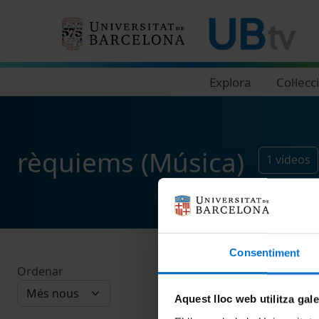
Navegació principal
Explora
Col·lecc
rèquiems (Música)
1
vídeos
Consentiment
Ordenar
Aquest lloc web utilitza gal