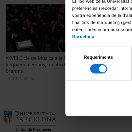
El lloc web de la Universitat 
preferències (recordar infor
vostra experiència de la d’al
finalitats de màrqueting (gest
obtenir més informació sobre
Barcelona
.
Selecció
Requeriments
de
XXVIII Cicle de Música a la Universitat.
Rèquiem alemany, op. 45 de Johannes
consentiment
Brahms
14 març, 2015