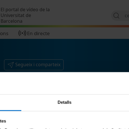
Vés al contingut
El portal de vídeo de la
Universitat de
Barcelona
ions
En directe
Segueix i comparteix
Detalls
etes