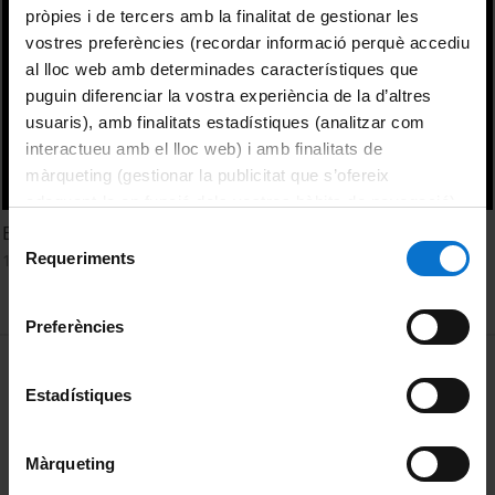
pròpies i de tercers amb la finalitat de gestionar les
vostres preferències (recordar informació perquè accediu
al lloc web amb determinades característiques que
puguin diferenciar la vostra experiència de la d’altres
usuaris), amb finalitats estadístiques (analitzar com
interactueu amb el lloc web) i amb finalitats de
màrqueting (gestionar la publicitat que s’ofereix
adequant-la en funció dels vostres hàbits de navegació).
Per obtenir més informació sobre les galetes podeu
Educació Moral per a Una Societat Democràtica B
Selecció
consultar la
Política de galetes del lloc web de la
Requeriments
10 octubre, 1992
de
Universitat de Barcelona
.
consentiment
Preferències
MENÚ PEU 1
Avís legal
Estadístiques
Galetes
PEU 2
Privadesa i termes
Màrqueting
Sobre UBtv