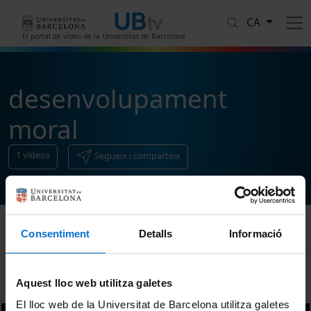
Vés al contingut
CA
El portal de vídeo de la Universitat de Barcelona
desenvolupament
moral
1
vídeos
Segueix i comparteix
Consentiment
Detalls
Informació
Ordenar
Aquest lloc web utilitza galetes
El lloc web de la Universitat de Barcelona utilitza galetes