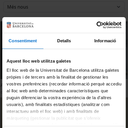
Consentiment
Detalls
Informació
Aquest lloc web utilitza galetes
El lloc web de la Universitat de Barcelona utilitza galetes
pròpies i de tercers amb la finalitat de gestionar les
vostres preferències (recordar informació perquè accediu
A bord del Beagle T2. Consumeixo, per tant existeixo?
al lloc web amb determinades característiques que
6 febrer, 2023
puguin diferenciar la vostra experiència de la d’altres
usuaris), amb finalitats estadístiques (analitzar com
interactueu amb el lloc web) i amb finalitats de
màrqueting (gestionar la publicitat que s’ofereix
adequant-la en funció dels vostres hàbits de navegació).