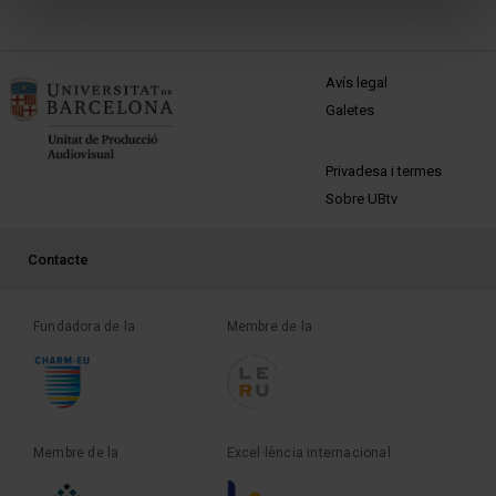
MENÚ PEU 1
Avís legal
Galetes
PEU 2
Privadesa i termes
Sobre UBtv
PEU 3
Contacte
Fundadora de la
Membre de la
Membre de la
Excel·lència internacional