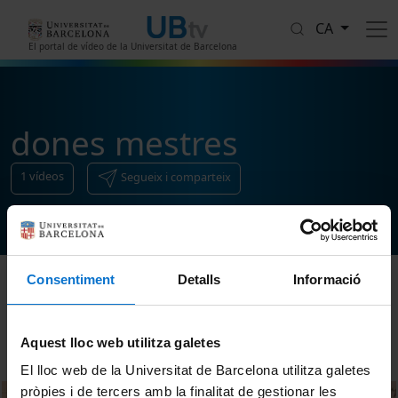
Vés al contingut
CA
El portal de vídeo de la Universitat de Barcelona
dones mestres
1
vídeos
Segueix i comparteix
Consentiment
Detalls
Informació
Ordenar
Aquest lloc web utilitza galetes
El lloc web de la Universitat de Barcelona utilitza galetes
pròpies i de tercers amb la finalitat de gestionar les