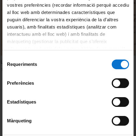
vostres preferències (recordar informació perquè accediu
al lloc web amb determinades característiques que
puguin diferenciar la vostra experiència de la d’altres
usuaris), amb finalitats estadístiques (analitzar com
interactueu amb el lloc web) i amb finalitats de
màrqueting (gestionar la publicitat que s’ofereix
adequant-la en funció dels vostres hàbits de navegació).
Per obtenir més informació sobre les galetes podeu
Selecció
La nostra memòria d'un temps de silenci 1950-1960
consultar la
Política de galetes del lloc web de la
Requeriments
de
18 juny, 2009
Universitat de Barcelona
.
consentiment
Preferències
MENÚ PEU 1
Avís legal
Estadístiques
Galetes
Màrqueting
PEU 2
Privadesa i termes
Sobre UBtv