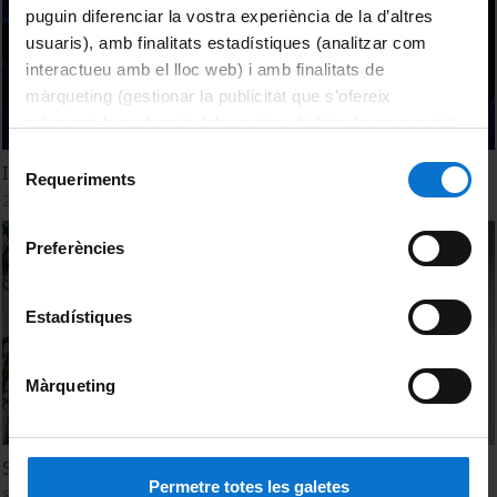
puguin diferenciar la vostra experiència de la d’altres
usuaris), amb finalitats estadístiques (analitzar com
interactueu amb el lloc web) i amb finalitats de
màrqueting (gestionar la publicitat que s’ofereix
adequant-la en funció dels vostres hàbits de navegació).
Per obtenir més informació sobre les galetes podeu
Selecció
Innovación y sostenibilidad energética
consultar la
Política de galetes del lloc web de la
Requeriments
de
2 juny, 2014
Universitat de Barcelona
.
consentiment
Preferències
Estadístiques
Màrqueting
Sostenibilidad Energética y Ambiental
Permetre totes les galetes
8 febrer, 2013