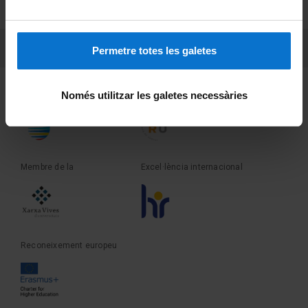
Sobre UBtv
PEU 3
Contacte
Permetre totes les galetes
Fundadora de la
Membre de la
Només utilitzar les galetes necessàries
Membre de la
Excel·lència internacional
Reconeixement europeu