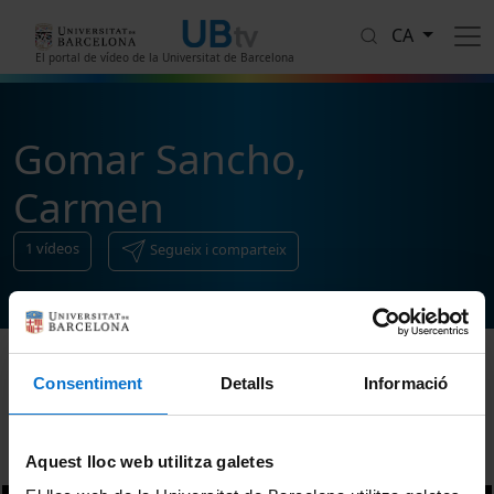
Vés al contingut
CA
El portal de vídeo de la Universitat de Barcelona
Gomar Sancho,
Carmen
1
vídeos
Segueix i comparteix
Consentiment
Detalls
Informació
Ordenar
Aquest lloc web utilitza galetes