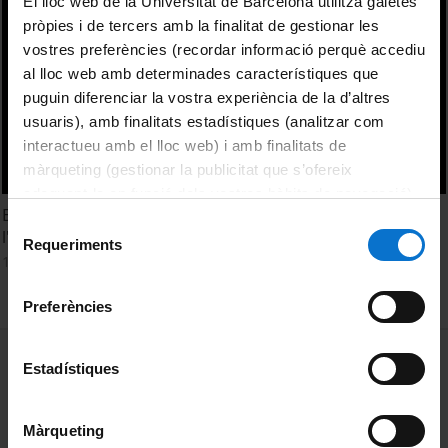
El lloc web de la Universitat de Barcelona utilitza galetes
pròpies i de tercers amb la finalitat de gestionar les
vostres preferències (recordar informació perquè accediu
al lloc web amb determinades característiques que
puguin diferenciar la vostra experiència de la d’altres
usuaris), amb finalitats estadístiques (analitzar com
interactueu amb el lloc web) i amb finalitats de
màrqueting (gestionar la publicitat que s’ofereix
adequant-la en funció dels vostres hàbits de navegació).
Eines de simulació clínica per a l'autoaprenentatge i
Per obtenir més informació sobre les galetes podeu
Selecció
l'autoavaluació en Ciències de la Salut
consultar la
Política de galetes del lloc web de la
Requeriments
de
11 febrer, 2011
Universitat de Barcelona
.
consentiment
Preferències
MENÚ PEU 1
Avís legal
Estadístiques
Galetes
Màrqueting
PEU 2
Privadesa i termes