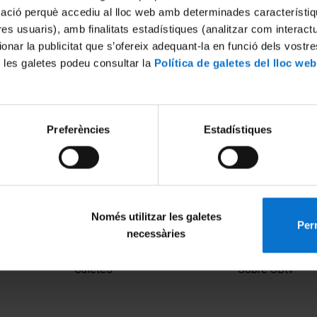
mació perquè accediu al lloc web amb determinades característiq
tres usuaris), amb finalitats estadístiques (analitzar com interac
ionar la publicitat que s’ofereix adequant-la en funció dels vostr
 les galetes podeu consultar la
Política de galetes del lloc web
Preferències
Estadístiques
Només utilitzar les galetes
Perm
necessàries
MENÚ PEU 1
PEU 2
Avís legal
Privadesa i ter
Galetes
Sobre UBtv