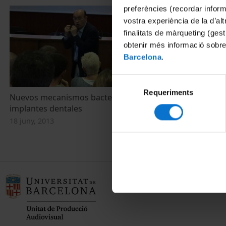
preferències (recordar infor
vostra experiència de la d’al
finalitats de màrqueting (gest
obtenir més informació sobre
Barcelona
.
Selecció
Requeriments
de
Nuevos mecanismos bactericidas en
consentiment
implantes dentales
18 juny, 2013