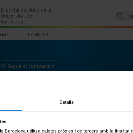
Vés al contingut
El portal de vídeo de la
Universitat de
Barcelona
ions
En directe
Segueix i comparteix
Detalls
etes
de Barcelona utilitza galetes pròpies i de tercers amb la finalitat