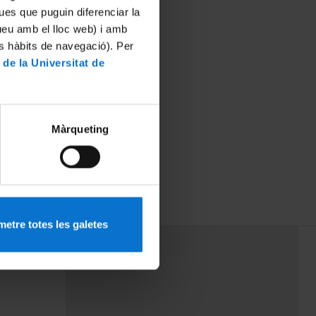
ues que puguin diferenciar la
tueu amb el lloc web) i amb
es hàbits de navegació). Per
 de la Universitat de
Màrqueting
etre totes les galetes
PEU 3
mes
Contacte