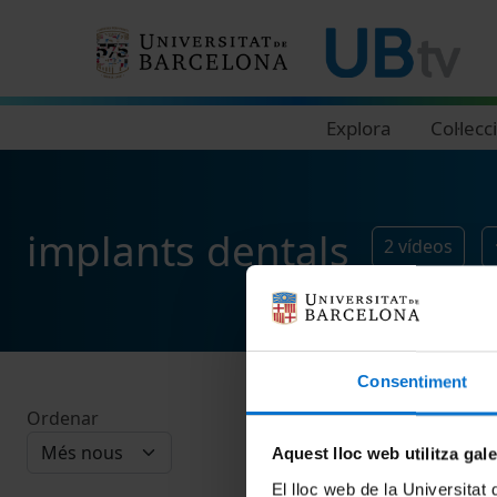
Navegació principal
Explora
Col·lecc
implants dentals
2
vídeos
Consentiment
Ordenar
Aquest lloc web utilitza gal
El lloc web de la Universitat 