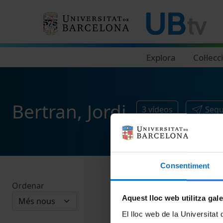
Navegació principal
Explora
Col·lecc
Bertran, Jordi
3
vídeos
Segu
Consentiment
Ordenar
Aquest lloc web utilitza gal
El lloc web de la Universitat 