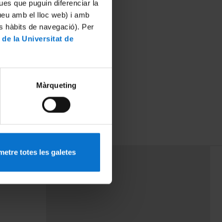
ues que puguin diferenciar la
tueu amb el lloc web) i amb
es hàbits de navegació). Per
 de la Universitat de
Màrqueting
ecnia
etre totes les galetes
PEU 3
mes
Contacte