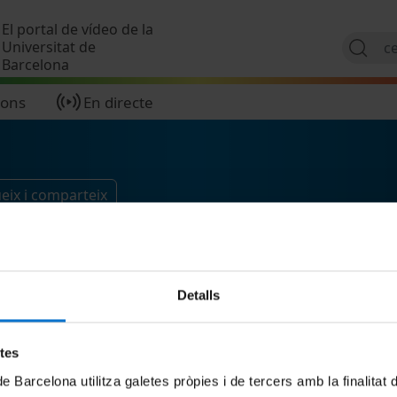
Vés al contingut
El portal de vídeo de la
Universitat de
Barcelona
ions
En directe
eix i comparteix
Detalls
etes
de Barcelona utilitza galetes pròpies i de tercers amb la finalitat