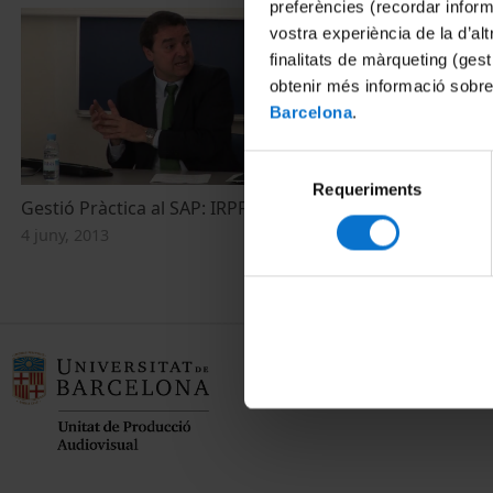
preferències (recordar infor
vostra experiència de la d’al
finalitats de màrqueting (gest
obtenir més informació sobre
Barcelona
.
Selecció
Requeriments
de
Gestió Pràctica al SAP: IRPF - IRNR
Seguridad en
consentiment
4 juny, 2013
1 desembre, 2