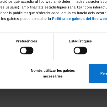
mació perquè accediu al lloc web amb determinades característiq
tres usuaris), amb finalitats estadístiques (analitzar com interac
ionar la publicitat que s’ofereix adequant-la en funció dels vostr
 les galetes podeu consultar la
Política de galetes del lloc web
Preferències
Estadístiques
 actos multitudinarios
Seguridad por fuego y pirot
011
1 desembre, 2011
Només utilitzar les galetes
Perm
MENÚ PEU 1
PEU 2
necessàries
Avís legal
Privadesa i ter
Galetes
Sobre UBtv