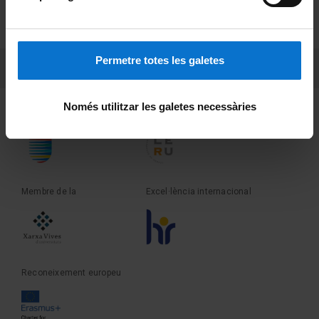
PEU 2
Privadesa i termes
Sobre UBtv
Permetre totes les galetes
PEU 3
Contacte
Només utilitzar les galetes necessàries
Fundadora de la
Membre de la
Membre de la
Excel·lència internacional
Reconeixement europeu