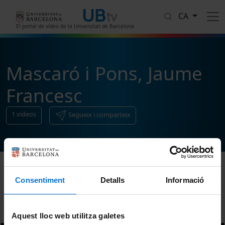
Vés al contingut
CA
El portal de vídeo de la Universitat de Barcelona
Mascaró i Pons, Jaume
Francesc
1
vídeos
Segueix i comparteix
Consentiment
Detalls
Informació
Ordenar
Aquest lloc web utilitza galetes