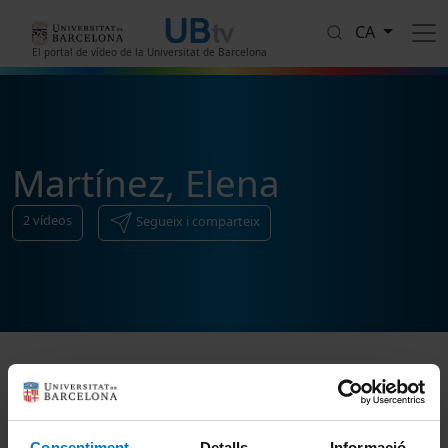
Vés al contingut
CA
El portal de vídeo de la Universitat de Barcelona
Martínez, Elena
2
vídeos
Segueix i comparteix
Ordenar
Consentiment
Detalls
Informació