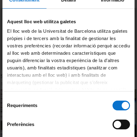
Aquest lloc web utilitza galetes
El lloc web de la Universitat de Barcelona utilitza galetes
pròpies i de tercers amb la finalitat de gestionar les
vostres preferències (recordar informació perquè accediu
al lloc web amb determinades característiques que
puguin diferenciar la vostra experiència de la d’altres
usuaris), amb finalitats estadístiques (analitzar com
interactueu amb el lloc web) i amb finalitats de
Seguridad en actos multitudinarios
màrqueting (gestionar la publicitat que s’ofereix
1 desembre, 2011
adequant-la en funció dels vostres hàbits de navegació).
Per obtenir més informació sobre les galetes podeu
Selecció
consultar la
Política de galetes del lloc web de la
Requeriments
de
Universitat de Barcelona
.
consentiment
Preferències