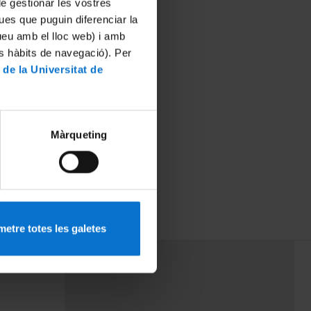
 de gestionar les vostres
ues que puguin diferenciar la
tueu amb el lloc web) i amb
es hàbits de navegació). Per
 de la Universitat de
Màrqueting
etre totes les galetes
PEU 3
mes
Contacte