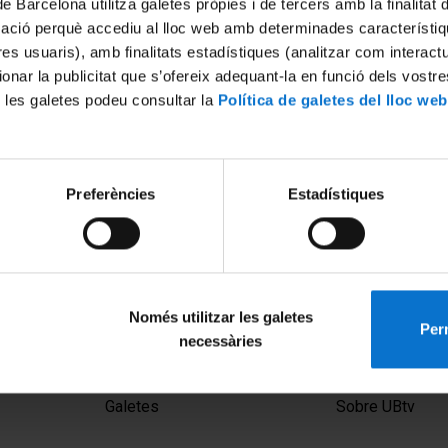
de Barcelona utilitza galetes pròpies i de tercers amb la finalitat
mació perquè accediu al lloc web amb determinades característiq
tres usuaris), amb finalitats estadístiques (analitzar com interac
ionar la publicitat que s’ofereix adequant-la en funció dels vostr
 les galetes podeu consultar la
Política de galetes del lloc web
Preferències
Estadístiques
Només utilitzar les galetes
Perm
necessàries
MENÚ PEU 1
PEU 2
Avís legal
Privadesa i ter
Galetes
Sobre UBtv