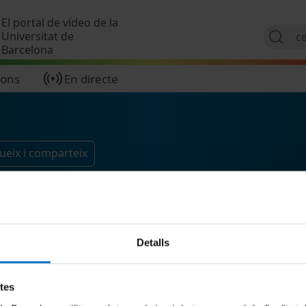
Vés al contingut
El portal de vídeo de la
Universitat de
Barcelona
ions
En directe
ueix i comparteix
Detalls
etes