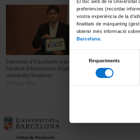
El lloc web de la Universitat 
preferències (recordar infor
vostra experiència de la d’al
finalitats de màrqueting (gest
obtenir més informació sobre
Barcelona
.
Selecció
Requeriments
de
Eleccions d'Estudiants a Junta de Centre.
Facultat d'Economia i Empresa. Impulse
consentiment
University Students
13 març, 2012