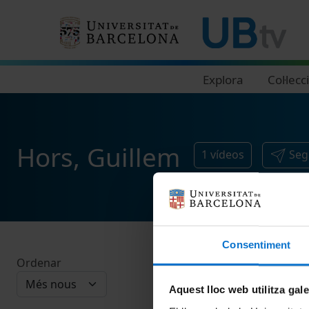
Navegació principal
Explora
Col·lecc
Hors, Guillem
1
vídeos
Seg
Consentiment
Ordenar
Aquest lloc web utilitza gal