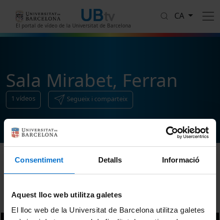
Vés al contingut
CA
El portal de vídeo de la Universitat de Barcelona
Sala Mirabet, Ferran
1
vídeos
Segueix i comparteix
Consentiment
Detalls
Informació
Ordenar
Aquest lloc web utilitza galetes
El lloc web de la Universitat de Barcelona utilitza galetes