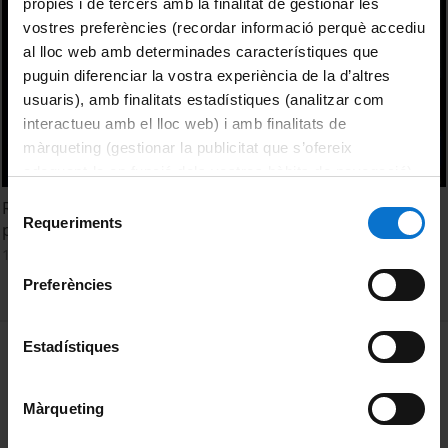
pròpies i de tercers amb la finalitat de gestionar les
vostres preferències (recordar informació perquè accediu
al lloc web amb determinades característiques que
puguin diferenciar la vostra experiència de la d’altres
usuaris), amb finalitats estadístiques (analitzar com
interactueu amb el lloc web) i amb finalitats de
màrqueting (gestionar la publicitat que s’ofereix
adequant-la en funció dels vostres hàbits de navegació).
Per obtenir més informació sobre les galetes podeu
Selecció
Repensant la informació jurídica: del local al global, del
consultar la
Política de galetes del lloc web de la
Requeriments
de
paper al digital
Universitat de Barcelona
.
consentiment
18 març, 2011
Preferències
MENÚ PEU 1
Estadístiques
Avís legal
Galetes
Màrqueting
PEU 2
Privadesa i termes