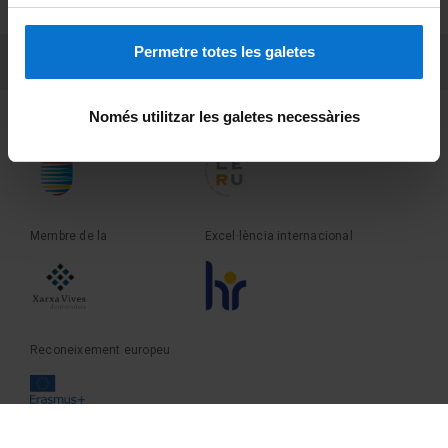
Sobre UBtv
Permetre totes les galetes
PEU 3
Contacte
Només utilitzar les galetes necessàries
Fundadora de la
Membre de la
Membre de la
Excel·lència internacional
Reconeixement europeu