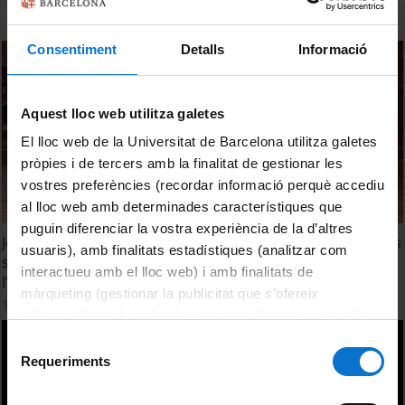
Consentiment
Detalls
Informació
Aquest lloc web utilitza galetes
El lloc web de la Universitat de Barcelona utilitza galetes
pròpies i de tercers amb la finalitat de gestionar les
vostres preferències (recordar informació perquè accediu
al lloc web amb determinades característiques que
puguin diferenciar la vostra experiència de la d’altres
Jornada Recerca. Les normatives europees i internacionals
usuaris), amb finalitats estadístiques (analitzar com
sobre recerca amb béns de Doble Ús i el Control a
interactueu amb el lloc web) i amb finalitats de
l’exportació “del coneixement”: com ens afecten?
màrqueting (gestionar la publicitat que s’ofereix
11 gener, 2024
adequant-la en funció dels vostres hàbits de navegació).
Per obtenir més informació sobre les galetes podeu
Selecció
consultar la
Política de galetes del lloc web de la
Requeriments
de
Universitat de Barcelona
.
consentiment