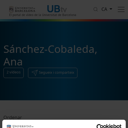
Vés al contingut
CA
El portal de vídeo de la Universitat de Barcelona
Sánchez-Cobaleda,
Ana
2
vídeos
Segueix i comparteix
Ordenar