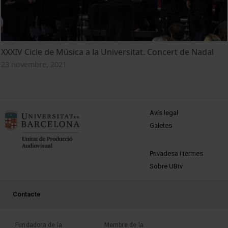
XXXIV Cicle de Música a la Universitat. Concert de Nadal
23 novembre, 2021
MENÚ PEU 1
Avís legal
Galetes
PEU 2
Privadesa i termes
Sobre UBtv
PEU 3
Contacte
Fundadora de la
Membre de la