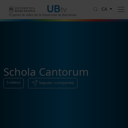
Vés al contingut
CA
El portal de vídeo de la Universitat de Barcelona
Schola Cantorum
5
vídeos
Segueix i comparteix