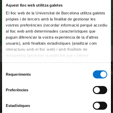
Aquest lloc web utilitza galetes
El lloc web de la Universitat de Barcelona utilitza galetes
pròpies i de tercers amb la finalitat de gestionar les
vostres preferències (recordar informació perquè accediu
al lloc web amb determinades característiques que
puguin diferenciar la vostra experiència de la d’altres
usuaris), amb finalitats estadístiques (analitzar com
interactueu amb el lloc web) i amb finalitats de
Concert de Nadal 2024
màrqueting (gestionar la publicitat que s’ofereix
11 desembre, 2024
adequant-la en funció dels vostres hàbits de navegació).
Per obtenir més informació sobre les galetes podeu
Selecció
consultar la
Política de galetes del lloc web de la
Requeriments
de
Universitat de Barcelona
.
consentiment
Preferències
Estadístiques