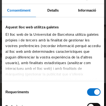
Consentiment
Detalls
Informació
Aquest lloc web utilitza galetes
El lloc web de la Universitat de Barcelona utilitza galetes
pròpies i de tercers amb la finalitat de gestionar les
vostres preferències (recordar informació perquè accediu
al lloc web amb determinades característiques que
puguin diferenciar la vostra experiència de la d’altres
Taula de diàleg moderada per Neus Nogué. Pompeu
usuaris), amb finalitats estadístiques (analitzar com
Casanovas, Manuel García Carpintero, Jordi Fortuny i Lluís
interactueu amb el lloc web) i amb finalitats de
Payrató
màrqueting (gestionar la publicitat que s’ofereix
27 octubre, 2023
adequant-la en funció dels vostres hàbits de navegació).
Per obtenir més informació sobre les galetes podeu
Selecció
consultar la
Política de galetes del lloc web de la
Requeriments
de
Universitat de Barcelona
.
consentiment