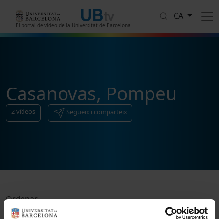
Vés al contingut
CA
El portal de vídeo de la Universitat de Barcelona
Casanovas, Pompeu
2
vídeos
Segueix i comparteix
Ordenar