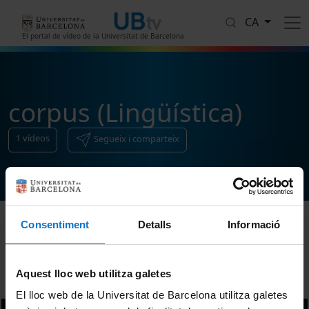
Vés al contingut
CA
El portal de vídeo de la Universitat de Barcelona
corpus (Lingüística)
1
vídeos
Segueix i comparteix
Consentiment
Detalls
Informació
Ordenar
Aquest lloc web utilitza galetes
El lloc web de la Universitat de Barcelona utilitza galetes