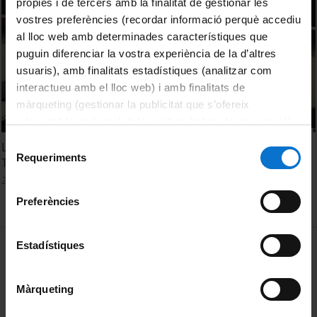
pròpies i de tercers amb la finalitat de gestionar les
vostres preferències (recordar informació perquè accediu
al lloc web amb determinades característiques que
puguin diferenciar la vostra experiència de la d’altres
usuaris), amb finalitats estadístiques (analitzar com
interactueu amb el lloc web) i amb finalitats de
màrqueting (gestionar la publicitat que s’ofereix
adequant-la en funció dels vostres hàbits de navegació).
Per obtenir més informació sobre les galetes podeu
Selecció
L'ambigüitat en l'anotació de corpus digitals. Mariona
consultar la
Política de galetes del lloc web de la
Requeriments
de
Taulé
Universitat de Barcelona
.
consentiment
27 octubre, 2023
Preferències
MENÚ PEU 1
Estadístiques
Avís legal
Galetes
Màrqueting
PEU 2
Privadesa i termes