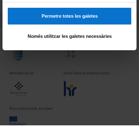
Sobre UBtv
Permetre totes les galetes
PEU 3
Contacte
Només utilitzar les galetes necessàries
Fundadora de la
Membre de la
Membre de la
Excel·lència internacional
Reconeixement europeu