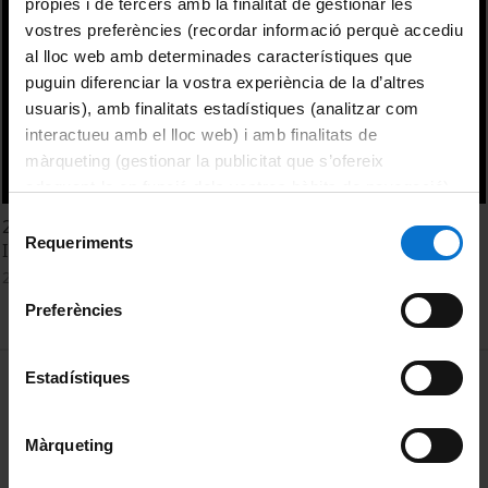
pròpies i de tercers amb la finalitat de gestionar les
vostres preferències (recordar informació perquè accediu
al lloc web amb determinades característiques que
puguin diferenciar la vostra experiència de la d’altres
usuaris), amb finalitats estadístiques (analitzar com
interactueu amb el lloc web) i amb finalitats de
màrqueting (gestionar la publicitat que s’ofereix
adequant-la en funció dels vostres hàbits de navegació).
Per obtenir més informació sobre les galetes podeu
Selecció
20 anys identificant problemes i buscant solucions -
consultar la
Política de galetes del lloc web de la
Requeriments
de
Inauguració - XX Aniversari IEB
Universitat de Barcelona
.
consentiment
2 juny, 2022
Preferències
MENÚ PEU 1
Estadístiques
Avís legal
Galetes
Màrqueting
PEU 2
Privadesa i termes