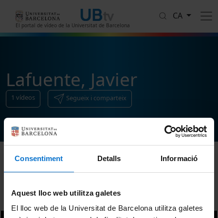
Vés al contingut
CA
El portal de vídeo de la Universitat de Barcelona
Lafuente, Javier
1
vídeos
Segueix i comparteix
Consentiment
Detalls
Informació
Ordenar
Aquest lloc web utilitza galetes
El lloc web de la Universitat de Barcelona utilitza galetes