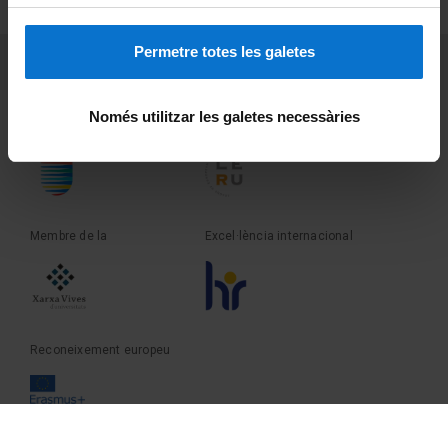
Sobre UBtv
Permetre totes les galetes
PEU 3
Contacte
Només utilitzar les galetes necessàries
Fundadora de la
Membre de la
Membre de la
Excel·lència internacional
Reconeixement europeu