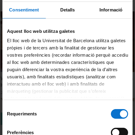
Consentiment
Detalls
Informació
Aquest lloc web utilitza galetes
El lloc web de la Universitat de Barcelona utilitza galetes
pròpies i de tercers amb la finalitat de gestionar les
vostres preferències (recordar informació perquè accediu
al lloc web amb determinades característiques que
puguin diferenciar la vostra experiència de la d’altres
usuaris), amb finalitats estadístiques (analitzar com
Welcome session of the LERU-EGHRIN Global Health Town
interactueu amb el lloc web) i amb finalitats de
Hall Meeting
màrqueting (gestionar la publicitat que s’ofereix
21 juny, 2022
adequant-la en funció dels vostres hàbits de navegació).
Per obtenir més informació sobre les galetes podeu
Selecció
consultar la
Política de galetes del lloc web de la
Requeriments
de
Universitat de Barcelona
.
consentiment
Preferències