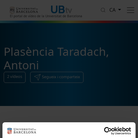
Vés al contingut
CA
El portal de vídeo de la Universitat de Barcelona
Plasència Taradach,
Antoni
2
vídeos
Segueix i comparteix
Ordenar