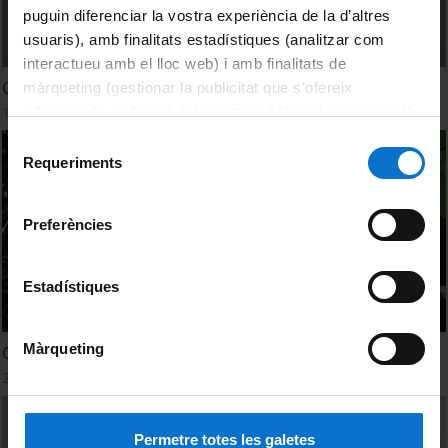
puguin diferenciar la vostra experiència de la d’altres
usuaris), amb finalitats estadístiques (analitzar com
interactueu amb el lloc web) i amb finalitats de
Cursos d'aranès a la Universitat de Barcelona 2024-2025
màrqueting (gestionar la publicitat que s’ofereix
1 juliol, 2024
adequant-la en funció dels vostres hàbits de navegació).
Per obtenir més informació sobre les galetes podeu
Selecció
consultar la
Política de galetes del lloc web de la
Requeriments
de
Universitat de Barcelona
.
consentiment
Preferències
Estadístiques
Màrqueting
Concert de Sarabat
24 maig, 2024
Permetre totes les galetes