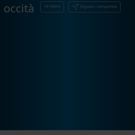
occità
14
vídeos
Segueix i comparteix