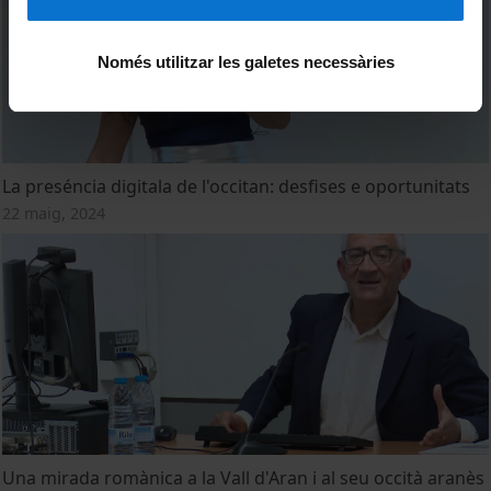
Només utilitzar les galetes necessàries
La preséncia digitala de l'occitan: desfises e oportunitats
22 maig, 2024
Una mirada romànica a la Vall d'Aran i al seu occità aranès