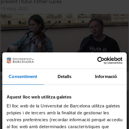
present i futur. Esther Lucea
19 maig, 2025
Consentiment
Detalls
Informació
Es sons d’Aran. Tonho Cuito i Maika Casalí
12 maig, 2025
Aquest lloc web utilitza galetes
El lloc web de la Universitat de Barcelona utilitza galetes
pròpies i de tercers amb la finalitat de gestionar les
vostres preferències (recordar informació perquè accediu
al lloc web amb determinades característiques que