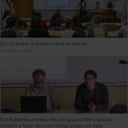
Èm çò qu'èm, la primera sèrie en aranès
19 octubre, 2022
Era Acadèmia aranesa dera lengua occitana: passat,
present e futur dera normativa. Jusèp Loís Sans