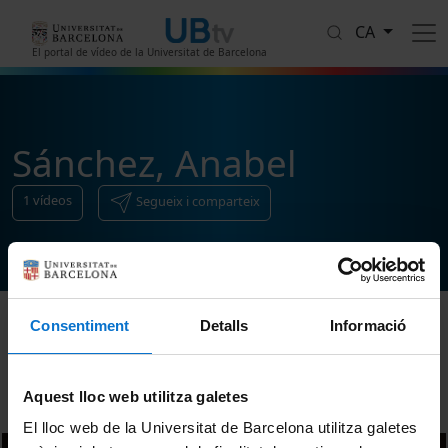
Vés al contingut
CA
El portal de vídeo de la Universitat de Barcelona
Sánchez, Anabel
1
vídeos
Segueix i comparteix
Consentiment
Detalls
Informació
Ordenar
Aquest lloc web utilitza galetes
El lloc web de la Universitat de Barcelona utilitza galetes