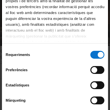
pròpies i de tercers amb la finalitat de gestionar les
vostres preferències (recordar informació perquè accediu
al lloc web amb determinades característiques que
puguin diferenciar la vostra experiència de la d’altres
usuaris), amb finalitats estadístiques (analitzar com
interactueu amb el lloc web) i amb finalitats de
màrqueting (gestionar la publicitat que s’ofereix
adequant-la en funció dels vostres hàbits de navegació).
Per obtenir més informació sobre les galetes podeu
Selecció
Col·loqui Premi Margalef 2023: How ecology can help to
consultar la
Política de galetes del lloc web de la
Requeriments
de
get through the changes?
Universitat de Barcelona
.
consentiment
26 octubre, 2023
Preferències
MENÚ PEU 1
Estadístiques
Avís legal
Galetes
Màrqueting
PEU 2
Privadesa i termes