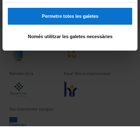
Sobre UBtv
Permetre totes les galetes
PEU 3
Contacte
Només utilitzar les galetes necessàries
Fundadora de la
Membre de la
Membre de la
Excel·lència internacional
Reconeixement europeu