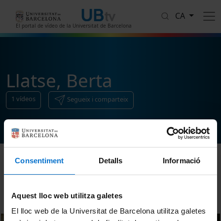
Vés al contingut
CA
El portal de vídeo de la Universitat de Barcelona
Llatse, Berta
1
vídeos
Segueix i comparteix
Consentiment
Detalls
Informació
Ordenar
Aquest lloc web utilitza galetes
El lloc web de la Universitat de Barcelona utilitza galetes