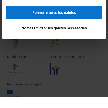
Sobre UBtv
Permetre totes les galetes
PEU 3
Contacte
Només utilitzar les galetes necessàries
Fundadora de la
Membre de la
Membre de la
Excel·lència internacional
Reconeixement europeu