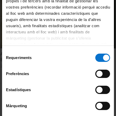
pròpies i de tercers amb la finalitat de gestionar les
vostres preferències (recordar informació perquè accediu
al lloc web amb determinades característiques que
puguin diferenciar la vostra experiència de la d’altres
usuaris), amb finalitats estadístiques (analitzar com
interactueu amb el lloc web) i amb finalitats de
màrqueting (gestionar la publicitat que s’ofereix
adequant-la en funció dels vostres hàbits de navegació).
Per obtenir més informació sobre les galetes podeu
Selecció
Acte d'Inauguració del curs acadèmic de la Universitat de
consultar la
Política de galetes del lloc web de la
Requeriments
de
Barcelona 2023-2024
Universitat de Barcelona
.
consentiment
2 octubre, 2023
Preferències
MENÚ PEU 1
Estadístiques
Avís legal
Galetes
Màrqueting
PEU 2
Privadesa i termes