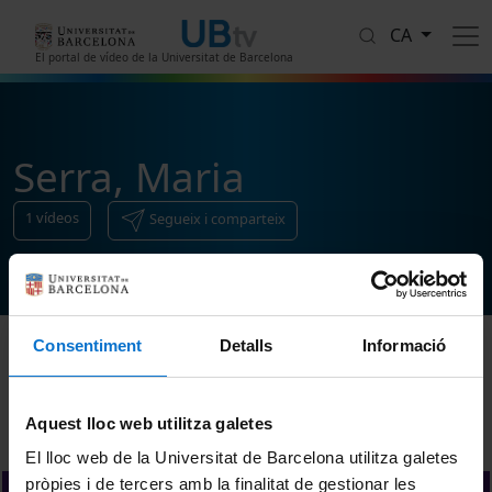
Vés al contingut
CA
El portal de vídeo de la Universitat de Barcelona
Serra, Maria
1
vídeos
Segueix i comparteix
Consentiment
Detalls
Informació
Ordenar
Aquest lloc web utilitza galetes
El lloc web de la Universitat de Barcelona utilitza galetes
pròpies i de tercers amb la finalitat de gestionar les