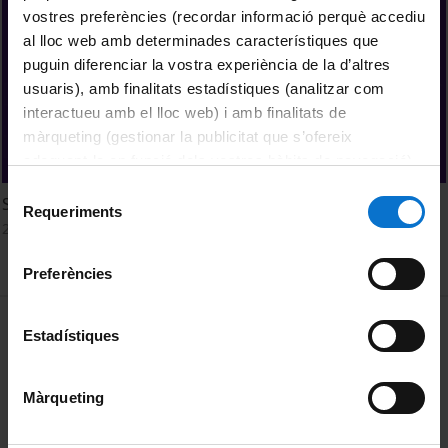
vostres preferències (recordar informació perquè accediu
al lloc web amb determinades característiques que
puguin diferenciar la vostra experiència de la d’altres
usuaris), amb finalitats estadístiques (analitzar com
interactueu amb el lloc web) i amb finalitats de
màrqueting (gestionar la publicitat que s’ofereix
adequant-la en funció dels vostres hàbits de navegació).
Per obtenir més informació sobre les galetes podeu
Selecció
Sessió 9. Comunicar la urgència, comunicar l’esperança
consultar la
Política de galetes del lloc web de la
Requeriments
de
21 febrer, 2024
Universitat de Barcelona
.
consentiment
Preferències
MENÚ PEU 1
Avís legal
Estadístiques
Galetes
Màrqueting
PEU 2
Privadesa i termes
Sobre UBtv