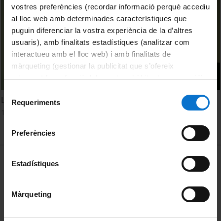
vostres preferències (recordar informació perquè accediu
al lloc web amb determinades característiques que
puguin diferenciar la vostra experiència de la d’altres
usuaris), amb finalitats estadístiques (analitzar com
interactueu amb el lloc web) i amb finalitats de
màrqueting (gestionar la publicitat que s’ofereix
adequant-la en funció dels vostres hàbits de navegació).
Per obtenir més informació sobre les galetes podeu
Selecció
L’ecoansietat pot radicalitzar l’activisme climàtic?
consultar la
Política de galetes del lloc web de la
Requeriments
de
17 juliol, 2023
Universitat de Barcelona
.
consentiment
Preferències
MENÚ PEU 1
Avís legal
Estadístiques
Galetes
Màrqueting
PEU 2
Privadesa i termes
Sobre UBtv