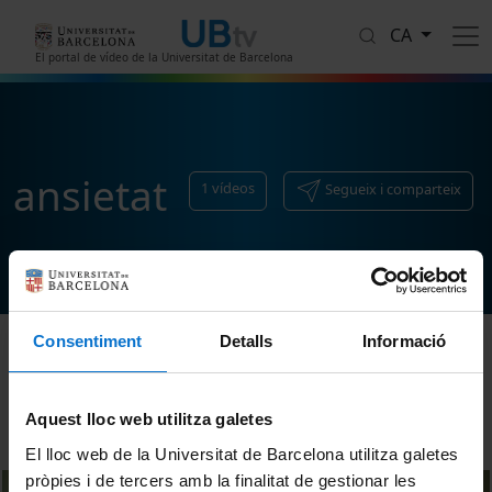
Vés al contingut
CA
El portal de vídeo de la Universitat de Barcelona
ansietat
1
vídeos
Segueix i comparteix
Consentiment
Detalls
Informació
Ordenar
Aquest lloc web utilitza galetes
El lloc web de la Universitat de Barcelona utilitza galetes
pròpies i de tercers amb la finalitat de gestionar les