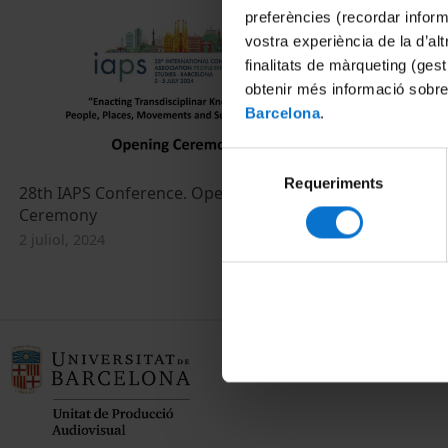
preferències (recordar infor
vostra experiència de la d’al
finalitats de màrqueting (gest
obtenir més informació sobre
Barcelona
.
Selecció
Requeriments
de
28th IAPS Conference. Opening
Inauguració 
consentiment
Ceremony
27 maig, 2024
2 juliol, 2024