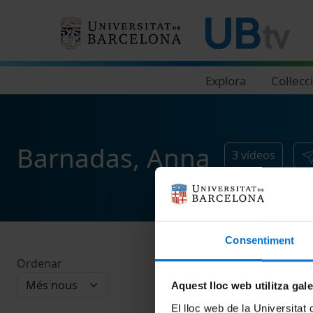
Navegació principal
Explora
Col·lecc
Barnadas, Anna
3
vídeos
Consentiment
Ordenar
Aquest lloc web utilitza gal
El lloc web de la Universitat 