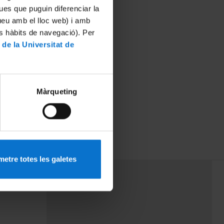
ues que puguin diferenciar la
tueu amb el lloc web) i amb
es hàbits de navegació). Per
 de la Universitat de
Màrqueting
, la salut i el
etre totes les galetes
PEU 3
mes
Contacte