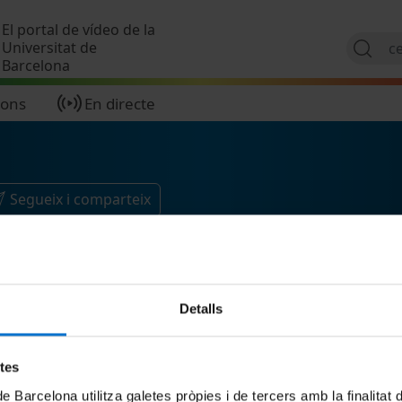
Vés al contingut
El portal de vídeo de la
Universitat de
Barcelona
ions
En directe
Segueix i comparteix
Detalls
etes
de Barcelona utilitza galetes pròpies i de tercers amb la finalitat