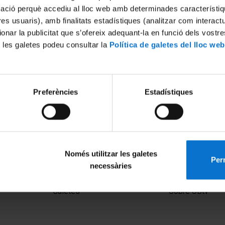
mació perquè accediu al lloc web amb determinades característiq
tres usuaris), amb finalitats estadístiques (analitzar com interac
ionar la publicitat que s’ofereix adequant-la en funció dels vostr
 les galetes podeu consultar la
Política de galetes del lloc web
Preferències
Estadístiques
de la XII Jornada Ambiental
El futur dels joves a Catalunya
canvi climàtic
17 juliol, 2023
Només utilitzar les galetes
Perm
necessàries
MENÚ PEU 1
PEU 2
Avís legal
Privadesa i ter
Galetes
Sobre UBtv