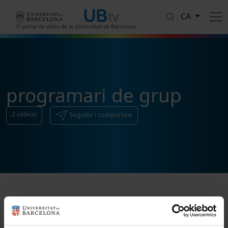
Vés al contingut
CA
El portal de vídeo de la Universitat de Barcelona
programari de grup
2
vídeos
Segueix i comparteix
Ordenar