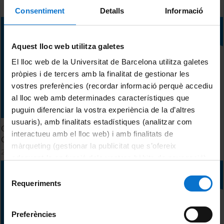
Consentiment
Detalls
Informació
Aquest lloc web utilitza galetes
El lloc web de la Universitat de Barcelona utilitza galetes
pròpies i de tercers amb la finalitat de gestionar les
vostres preferències (recordar informació perquè accediu
al lloc web amb determinades característiques que
puguin diferenciar la vostra experiència de la d’altres
usuaris), amb finalitats estadístiques (analitzar com
Com crear una nova reunió al GOC (Gestió d'Òrgans
interactueu amb el lloc web) i amb finalitats de
Col·legiats)
màrqueting (gestionar la publicitat que s’ofereix
29 juny, 2023
adequant-la en funció dels vostres hàbits de navegació).
Per obtenir més informació sobre les galetes podeu
Selecció
consultar la
Política de galetes del lloc web de la
Requeriments
de
Universitat de Barcelona
.
consentiment
Preferències