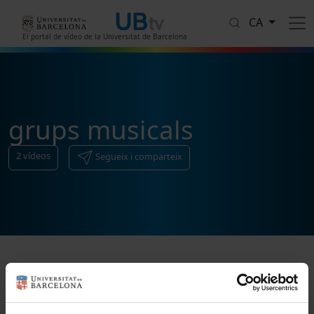
Vés al contingut
CA
El portal de vídeo de la Universitat de Barcelona
grups musicals
2
vídeos
Segueix i comparteix
Ordenar