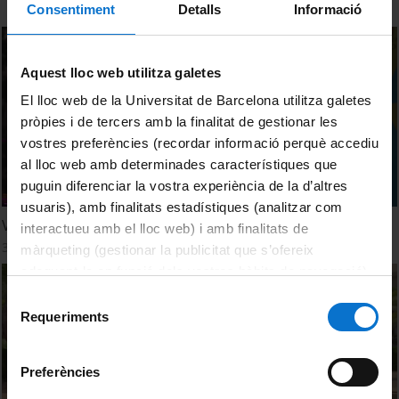
Consentiment
Detalls
Informació
Aquest lloc web utilitza galetes
El lloc web de la Universitat de Barcelona utilitza galetes
pròpies i de tercers amb la finalitat de gestionar les
vostres preferències (recordar informació perquè accediu
al lloc web amb determinades característiques que
puguin diferenciar la vostra experiència de la d’altres
usuaris), amb finalitats estadístiques (analitzar com
Vespres d'Estiu 2024. Concerts als jardins de la UB
interactueu amb el lloc web) i amb finalitats de
31 juliol, 2024
màrqueting (gestionar la publicitat que s’ofereix
adequant-la en funció dels vostres hàbits de navegació).
Per obtenir més informació sobre les galetes podeu
Selecció
consultar la
Política de galetes del lloc web de la
Requeriments
de
Universitat de Barcelona
.
consentiment
Preferències