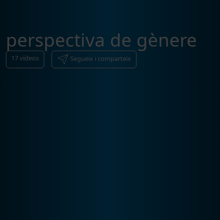
perspectiva de gènere
17
vídeos
Segueix i comparteix