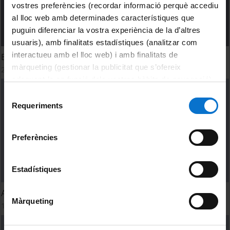
vostres preferències (recordar informació perquè accediu
al lloc web amb determinades característiques que
puguin diferenciar la vostra experiència de la d’altres
usuaris), amb finalitats estadístiques (analitzar com
interactueu amb el lloc web) i amb finalitats de
Educació afectiva i sexual en la infància i l'adolescencia
màrqueting (gestionar la publicitat que s’ofereix
22 març, 2023
adequant-la en funció dels vostres hàbits de navegació).
Per obtenir més informació sobre les galetes podeu
Selecció
consultar la
Política de galetes del lloc web de la
Requeriments
de
Universitat de Barcelona
.
consentiment
Preferències
Estadístiques
Acogimiento residencial con perspectiva de género
Màrqueting
13 març, 2023