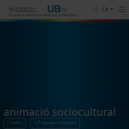
Vés al contingut
CA
El portal de vídeo de la Universitat de Barcelona
animació sociocultural
11
vídeos
Segueix i comparteix