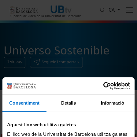
Vés al contingut
CA
El portal de vídeo de la Universitat de Barcelona
Universo Sostenible
1
vídeos
Segueix i comparteix
Consentiment
Detalls
Informació
Ordenar
Aquest lloc web utilitza galetes
El lloc web de la Universitat de Barcelona utilitza galetes