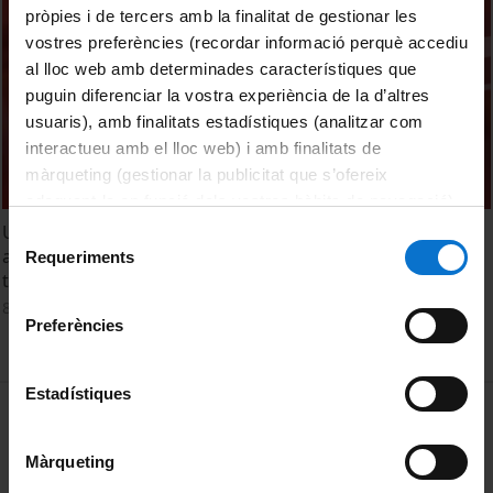
pròpies i de tercers amb la finalitat de gestionar les
vostres preferències (recordar informació perquè accediu
al lloc web amb determinades característiques que
puguin diferenciar la vostra experiència de la d’altres
usuaris), amb finalitats estadístiques (analitzar com
interactueu amb el lloc web) i amb finalitats de
màrqueting (gestionar la publicitat que s’ofereix
adequant-la en funció dels vostres hàbits de navegació).
Per obtenir més informació sobre les galetes podeu
Universo Sostenible. Nanotecnología, neurociencia,
Selecció
consultar la
Política de galetes del lloc web de la
agricultura sostenible y criptomonedas en la quinta
Requeriments
de
temporada de «Universo Sostenible» en TVE
Universitat de Barcelona
.
consentiment
8 abril, 2022
Preferències
Estadístiques
MENÚ PEU 1
Avís legal
Galetes
Màrqueting