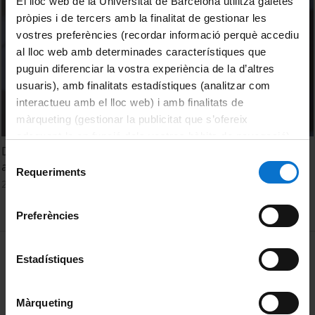
El lloc web de la Universitat de Barcelona utilitza galetes
pròpies i de tercers amb la finalitat de gestionar les
vostres preferències (recordar informació perquè accediu
al lloc web amb determinades característiques que
puguin diferenciar la vostra experiència de la d’altres
usuaris), amb finalitats estadístiques (analitzar com
interactueu amb el lloc web) i amb finalitats de
màrqueting (gestionar la publicitat que s’ofereix
adequant-la en funció dels vostres hàbits de navegació).
Deu mil tesis en línia, deu mil oportunitats per llegir,
Per obtenir més informació sobre les galetes podeu
Selecció
aprendre i compratir
consultar la
Política de galetes del lloc web de la
Requeriments
de
2 gener, 2023
Universitat de Barcelona
.
consentiment
Preferències
MENÚ PEU 1
Avís legal
Estadístiques
Galetes
Màrqueting
PEU 2
Privadesa i termes