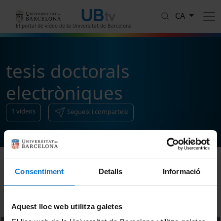
Vés al contingut
CA
El portal de vídeo de la Universitat de Barcelona
tesis doctorals
electròniques
1
vídeos
Segueix i comparteix
Consentiment
Detalls
Informació
Ordenar
Aquest lloc web utilitza galetes