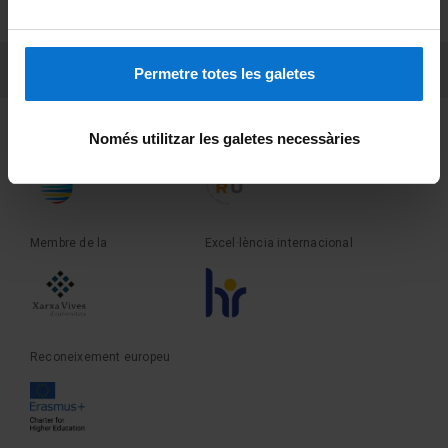
Sobre UBtv
PEU 3
Contacte
Permetre totes les galetes
Fundadora de la
Membre de la
Només utilitzar les galetes necessàries
Membre de la
Excel·lència internacional
Reconeixement europeu